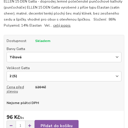
ELLEN 15 DEN Gatta - doprodej Jemné polečenské punčochové kalhoty
(punčocháče) ELLEN 15 DEN Gatta vyrobené z příze typu Elastan (satin
sheer), matné, decentní tenký plochý šev, malý klínek, bez zesíleného
sedu a špičky, vhodné pro obuv s otevřenou špičkou. Složení: 86%
Polyamid, 14% Elastan Vel...
celý popis
Dostupnost
Skladem
Barvy Gatta
Velikost Gatta
Cena před
120 Kč
slevou
Nejsme plátci DPH
96 Kč
/
ks
Přidat do košíku