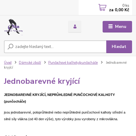
0
ks
za
0,00 Kč
Menu
Hledat
Úvod
Dámské zboží
Punčochové kalhoty/punčocháče
Jednobarevné
kryjící
Jednobarevné kryjící
JEDNOBAREVNÉ KRYJÍCÍ, NEPRŮHLEDNÉ PUNČOCHOVÉ KALHOTY
(punčocháče)
jsou jednobarevné, poloprůhledné nebo neprůhledné punčochové kalhoty střední a
silné síly vlákna (od 40 den výše), tyto výrobky jsou vyrobeny z mikrovlákna.