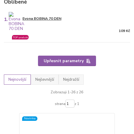
Oblíbené
1.
Evona BOBINA 70 DEN
109 Kč
TOP produkt
Upřesnit parametry
Nejnovější
Nejlevnější
Nejdražší
Zobrazuji 1-26 z 26
strana
z 1
Novinka