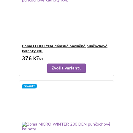
Boma LEONTÝNA dámské bavlněné punčochové
kalhoty XXL
376 Kč
/
ks
Zvolit variantu
Novinka