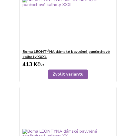
Boma LEONTÝNA dámské bavlněné punčochové
kalhoty XXXL
413 Kč
/
ks
Zvolit variantu