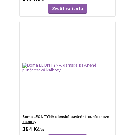
Zvolit variantu
Boma LEONTÝNA dámské bavlněné punčochové
kalhoty
354 Kč
/
ks