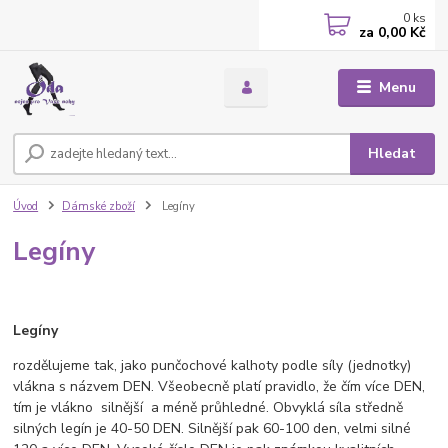
0
ks
za
0,00 Kč
Menu
Hledat
Úvod
Dámské zboží
Legíny
Legíny
Legíny
rozdělujeme tak, jako punčochové kalhoty podle síly (jednotky)
vlákna s názvem DEN. Všeobecně platí pravidlo, že čím více DEN,
tím je vlákno silnější a méně průhledné. Obvyklá síla středně
silných legín je 40-50 DEN. Silnější pak 60-100 den, velmi silné