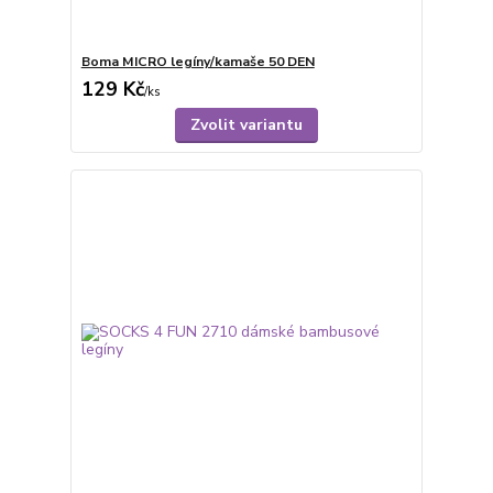
Boma MICRO legíny/kamaše 50 DEN
129 Kč
/
ks
Zvolit variantu