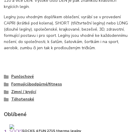
120 a více DEN. Vysoké číslo DEN je pak známkou kvalitních
kryjících legín.
Legíny jsou vhodným doplňkem oblečení, vyrábí se v provedení
CAPRI (krátké pod kolena), SHORT (třičtvrteční legíny) nebo LONG
(dlouhé legíny), společenské, krajkované, bezešvé, 3D, zdravotní,
formující postavu i pro sport. Legíny jsou vhodné ke každodennímu
nošení, do společnosti, k šatům, šatovkám, šortkám i na sport,
aerobik, zumbu či jen tak k prodlouženým tričkům.
Punčochové
Formující/podpůrné/fitness
Zimní / kryjící
Těhotenské
Oblíbené
1.
SOCKS 4 FUN 2715 thermo legíny