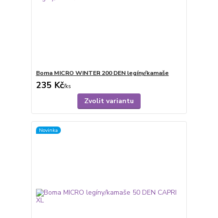
Boma MICRO WINTER 200 DEN legíny/kamaše
235 Kč
/
ks
Zvolit variantu
Novinka