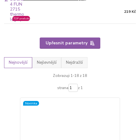
219 Kč
TOP produkt
Upřesnit parametry
Nejnovější
Nejlevnější
Nejdražší
Zobrazuji 1-18 z 18
strana
z 1
Novinka