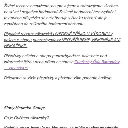
Žádné recenze nemažeme, neupravujeme a zobrazujeme všechna
pozitivní i negativní hodnocení. Zaslané hodnocení bez vyplnění
textového příspěvku se nezobrazuje v článku recenzí, ale je
započítáno do celkového hodnocení obchodu.
Případné recenze zákazníků UVEDENÉ PŘÍMO U VÝROBKU v
našem e-shopu puncochyoda.cz NEOVĚŘUJEME, NEMĚNÍME ANI
NEMAŽEME.
Příspěvky našeho e-shopu puncochyoda.cz, naleznete pod
informační lištou nebo přímo na adrese
Punčochy Óda Barrandov
— Heureka.cz
Děkujeme za Vaše příspěvky a přejeme Vám pohodlný nákup.
Slovy Heureka Group:
Co je Ověřeno zákazníky?
Každý e‑shop, který je na Heurece, se může nechat ohodnotit