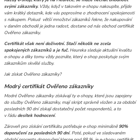
svými zákazníky.
Vždy, když v takovém e‑shopu nakoupíte, přijde
vám krátký dotazník, kde vás poprosíme o zhodnocení spokojenosti
s nákupem. Pokud větší množství zákazníků řekne, že nakupování
v daném obchodě je jedna radost, dostane od nás obchod certifikát
Ověřeno zákazníky.
Certifikát však není doživotní. Stačí několik ne zcela
spokojených zákazníků a je fuč.
Heureka sleduje aktuální kvalitu
e‑shopu a díky tomu vždy poznáte, který e‑shop poskytuje svým
zákazníkům skvělé služby.
Jak získat Ověřeno zákazníky?
Modrý certifikát Ověřeno zákazníky
Modré Ověřeno zákazníky získávají ty e‑shopy, které jsou zapojeny
do služby Ověřeno zákazníky, mají skript správně vložen a za období
posledních 90 dní získají dostatečný počet respondentů, a to
v řádu
desítek hodnocení
.
Zároveň pro získání certifikátu potřebuje e‑shop minimálně
90%
doporučení za posledních 90 dní
. Poté, pokud ve sledovaném
období procento doporučení klesne pod 88 %, je e‑shopu certifikát