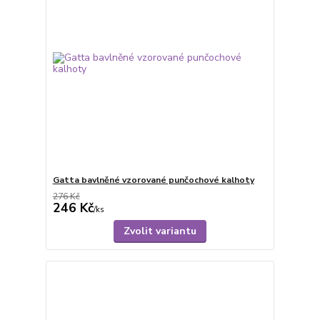
Gatta bavlněné vzorované punčochové kalhoty
276 Kč
246 Kč
/
ks
Zvolit variantu