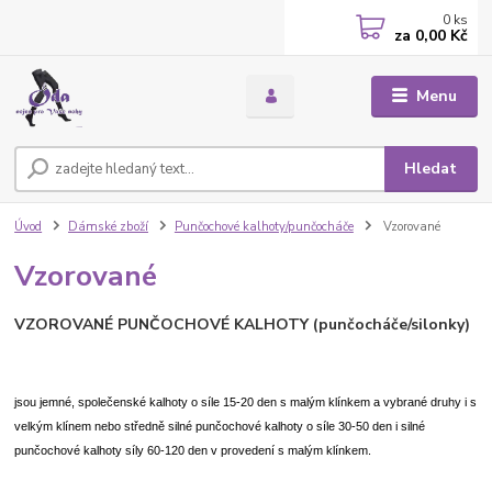
0
ks
za
0,00 Kč
Menu
Hledat
Úvod
Dámské zboží
Punčochové kalhoty/punčocháče
Vzorované
Vzorované
VZOROVANÉ PUNČOCHOVÉ KALHOTY (punčocháče/silonky)
jsou jemné, společenské kalhoty o síle 15-20 den s malým klínkem a vybrané druhy i s
velkým klínem nebo středně silné punčochové kalhoty o síle 30-50 den i silné
punčochové kalhoty síly 60-120 den v provedení s malým klínkem.