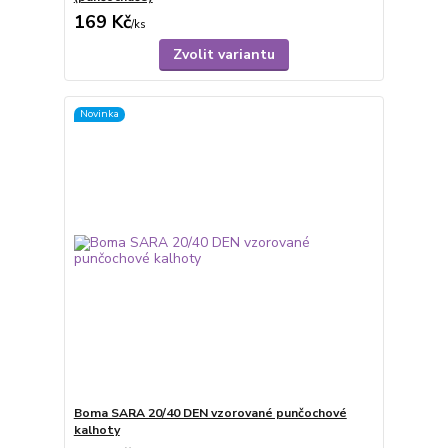
169 Kč
/
ks
Zvolit variantu
Novinka
Boma SARA 20/40 DEN vzorované punčochové
kalhoty