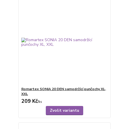
Romartex SONIA 20 DEN samodržící punčochy XL,
XXL
209 Kč
/
ks
Zvolit variantu