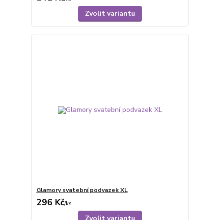
Zvolit variantu
Glamory svatební podvazek XL
296 Kč
/
ks
Zvolit variantu