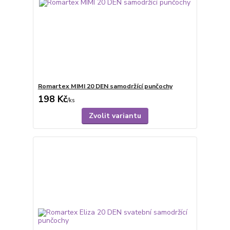
Romartex MIMI 20 DEN samodržící punčochy
198 Kč
/
ks
Zvolit variantu