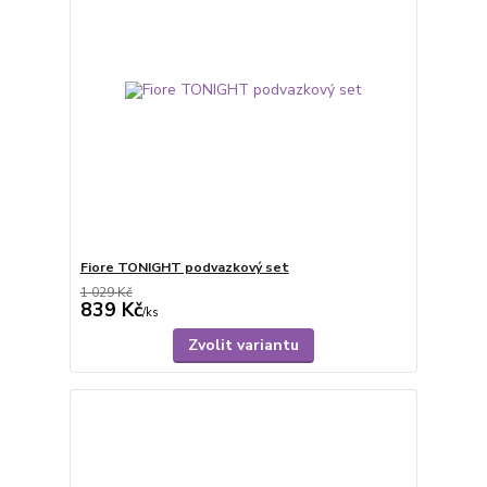
Fiore TONIGHT podvazkový set
1 029 Kč
839 Kč
/
ks
Zvolit variantu