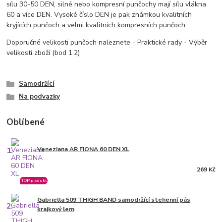
sílu 30-50 DEN, silné nebo kompresní punčochy mají sílu vlákna
60 a více DEN. Vysoké číslo DEN je pak známkou kvalitních
kryjících punčoch a velmi kvalitních kompresních punčoch.
Doporučné velikosti punčoch naleznete - Praktické rady - Výběr
velikosti zboží (bod 1.2)
Samodržící
Na podvazky
Oblíbené
1.
Veneziana AR FIONA 60 DEN XL
269 Kč
TOP produkt
Gabriella 509 THIGH BAND samodržící stehenní pás
2.
krajkový lem