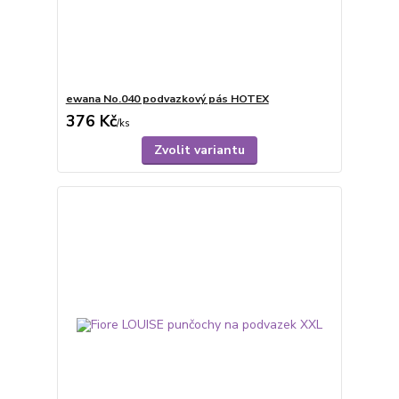
ewana No.040 podvazkový pás HOTEX
376 Kč
/
ks
Zvolit variantu