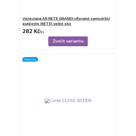
Veneziana AR RETE GRANDI síťované samodržící
punčochy (RETE) velké oko
282 Kč
/
ks
Zvolit variantu
Novinka