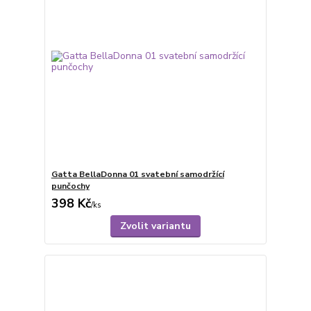
Gatta BellaDonna 01 svatební samodržící
punčochy
398 Kč
/
ks
Zvolit variantu