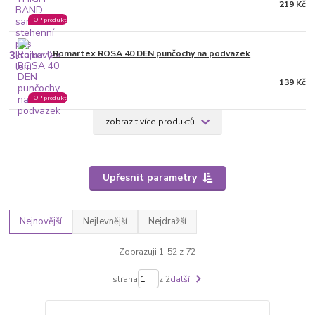
219 Kč
TOP produkt
3.
Romartex ROSA 40 DEN punčochy na podvazek
139 Kč
TOP produkt
zobrazit více produktů
Upřesnit parametry
Nejnovější
Nejlevnější
Nejdražší
Zobrazuji 1-52 z 72
strana
z 2
další