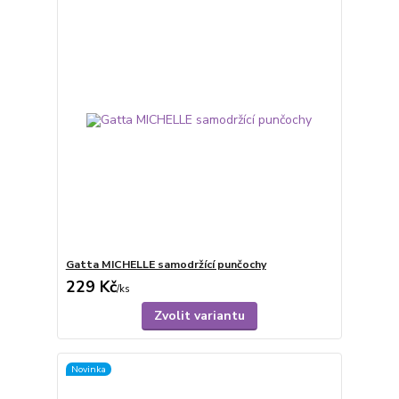
Gatta MICHELLE samodržící punčochy
229 Kč
/
ks
Zvolit variantu
Novinka