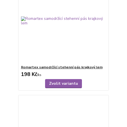
Romartex samodržící stehenní pás krajkový lem
198 Kč
/
ks
Zvolit variantu