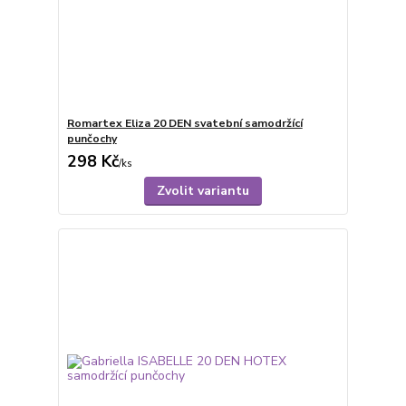
Romartex Eliza 20 DEN svatební samodržící
punčochy
298 Kč
/
ks
Zvolit variantu