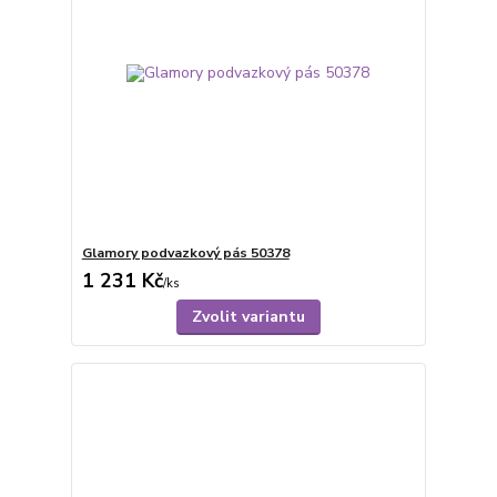
Glamory podvazkový pás 50378
1 231 Kč
/
ks
Zvolit variantu