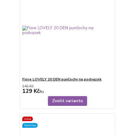
Fiore LOVELY 20 DEN punčochy na podvazek
141 Kč
129 Kč
/
ks
Zvolit variantu
Akce
Novinka