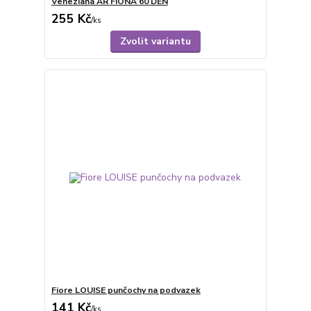
Veneziana AR FIONA 60 DEN
255 Kč
/
ks
Zvolit variantu
Fiore LOUISE punčochy na podvazek
141 Kč
/
ks