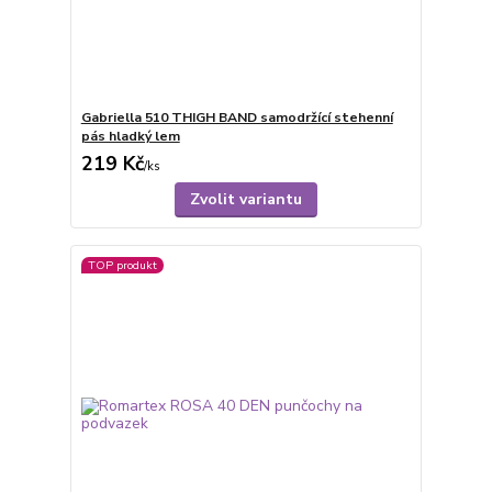
Gabriella 510 THIGH BAND samodržící stehenní
pás hladký lem
219 Kč
/
ks
Zvolit variantu
TOP produkt