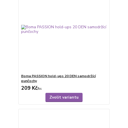
Boma PASSION hold-ups 20 DEN samodržící
punčochy
209 Kč
/
ks
Zvolit variantu