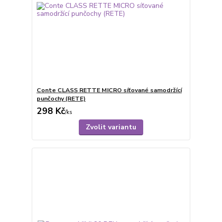
Conte CLASS RETTE MICRO síťované samodržící
punčochy (RETE)
298 Kč
/
ks
Zvolit variantu