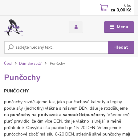
0
ks
za
0,00 Kč
Menu
Hledat
Úvod
Dámské zboží
Punčochy
Punčochy
PUNČOCHY
punčochy rozdělujeme tak, jako punčochové kalhoty a legíny
podle síly (jednotky) vlákna s názvem DEN, dále je rozdělujeme
na
punčochy na podvazek a samodržící
punčochy
. Všeobecně
platí pravidlo, že čím více DEN, tím je vlákno silnější a méně
průhledné. Obvyklá síla punčoch je 15-20 DEN. Velmi jemné
punčochové zboží má sílu 6-20 DEN, středně silné punčochy mají