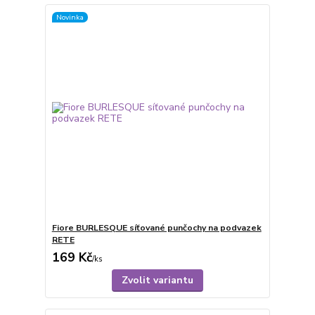
Novinka
Fiore BURLESQUE síťované punčochy na podvazek
RETE
169 Kč
/
ks
Zvolit variantu