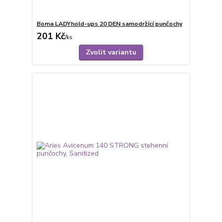
Boma LADYhold-ups 20 DEN samodržící punčochy
201 Kč
/
ks
Zvolit variantu