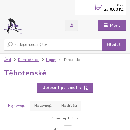
0
ks
za
0,00 Kč
Menu
Hledat
Úvod
Dámské zboží
Legíny
Těhotenské
Těhotenské
Upřesnit parametry
Nejnovější
Nejlevnější
Nejdražší
Zobrazuji 1-2 z 2
strana
z 1