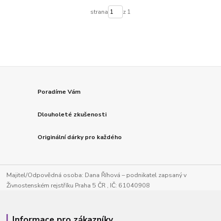
strana
z 1
Poradíme Vám
Dlouholeté zkušenosti
Originální dárky pro každého
Majitel/Odpovědná osoba: Dana Říhová – podnikatel zapsaný v
Živnostenském rejstříku Praha 5 ČR , IČ: 61040908
Informace pro zákazníky