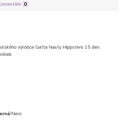
Komentáře
0
olského výrobce Gatta Nasty Hippsters 15 den,
klínek.
erná
/Nero