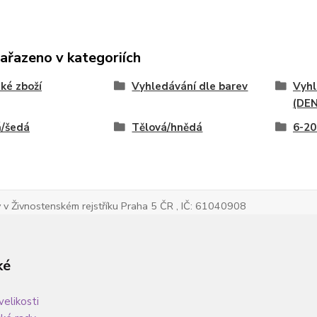
zařazeno v kategoriích
ké zboží
Vyhledávání dle barev
Vyhl
(DEN
á/šedá
Tělová/hnědá
6-20
v Živnostenském rejstříku Praha 5 ČR , IČ: 61040908
ké
velikosti