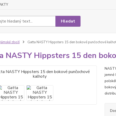
AKTY
Hledat
ámské zboží
Gatta NASTY Hippsters 15 den bokové punčochové kalho
a NASTY Hippsters 15 den boko
NASTY 
jemné 
polské
bokový
distri
Dos