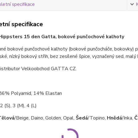
etní specifikace
tní specifikace
ippsters 15 den Gatta, bokové punčochové kalhoty
mné bokové punčochové kalhoty (bokové punčocháče, bokovky) p
ké, nízký bokový střih, bez zesílené špice, vyznačený sed, malý 
istributor Velkoobchod GATTA CZ.
 86% Polyamid, 14% Elastan
2 (S), 3 (M), 4 (L)
Tělová
/Beige, Daino, Golden, Opal,
Šedá
/Topino,
Hnědá
/Inka,
Č