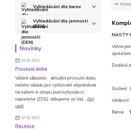
Kompl
Vyhledávání dle barev
Vyhledávání dle jemnosti
Komple
(DEN)
NASTY H
Velmi je
Novinky
společens
01.01.2023
Dodává d
Provozní doba
Vážení zákazníci, aktuální provozní dobu
našeho skladu pro vyřizování objednávek
Složení:
na našem e-shopu puncochyoda.cz
naleznete (ZDE): děkujeme za Vaš...
číst
Velikost: 
celé
Barva:
07.01.2023
Recenze