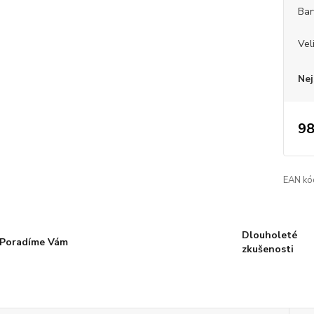
Bar
Vel
Nej
98
EAN kó
Dlouholeté
Poradíme Vám
zkušenosti