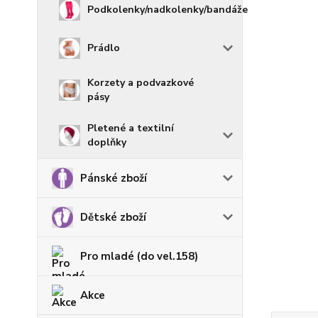
Podkolenky/nadkolenky/bandáže
Prádlo
Korzety a podvazkové
pásy
Pletené a textilní
doplňky
Pánské zboží
Dětské zboží
Pro mladé (do vel.158)
Akce