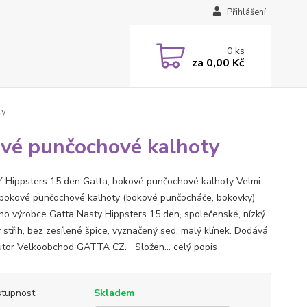
Přihlášení
0
ks
za
0,00 Kč
ty
vé punčochové kalhoty
Hippsters 15 den Gatta, bokové punčochové kalhoty Velmi
bokové punčochové kalhoty (bokové punčocháče, bokovky)
ho výrobce Gatta Nasty Hippsters 15 den, společenské, nízký
 střih, bez zesílené špice, vyznačený sed, malý klínek. Dodává
butor Velkoobchod GATTA CZ. Složen...
celý popis
tupnost
Skladem