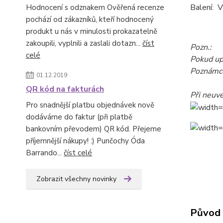
Balení: 
Hodnocení s odznakem Ověřená recenze
pochází od zákazníků, kteří hodnocený
produkt u nás v minulosti prokazatelně
zakoupili, vyplnili a zaslali dotazn...
číst
Pozn.:
celé
Pokud upř
Poznámce
01.12.2019
QR kód na fakturách
Při neuv
Pro snadnější platbu objednávek nově
dodáváme do faktur (při platbě
bankovním převodem) QR kód. Přejeme
příjemnější nákupy! :) Punčochy Óda
Barrando...
číst celé
Zobrazit všechny novinky
Původ 