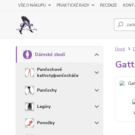
VŠE O NÁKUPU
PRAKTICKÉ RADY
RECENZE
KONT
Úvod
D
Dámské zboží
Gatt
Punčochové
kalhoty/punčocháče
Punčochy
Legíny
Ponožky