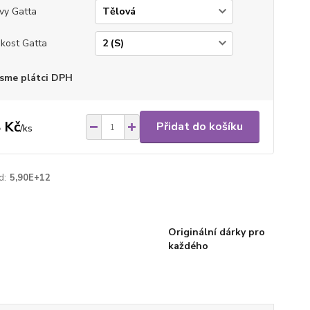
vy Gatta
ikost Gatta
sme plátci DPH
 Kč
Přidat do košíku
/
ks
d:
5,90E+12
Originální dárky pro
každého