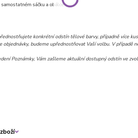
V samostatném sáčku a obálce
ednostňujete konkrétní odstín tělové barvy, případně více kusů
 objednávky, budeme upřednostňovat Vaší volbu. V případě ne
edení Poznámky, Vám zašleme aktuální dostupný
odstín
ve zvol
zboží