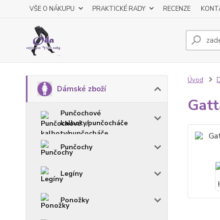
VŠE O NÁKUPU
PRAKTICKÉ RADY
RECENZE
KONT
Úvod
D
Dámské zboží
Gatt
Punčochové
kalhoty/punčocháče
Punčochy
Legíny
Ponožky