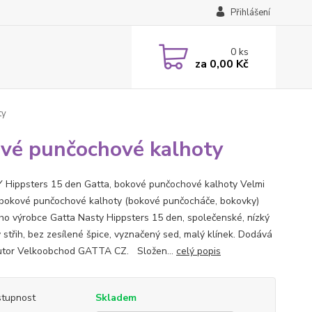
Přihlášení
0
ks
za
0,00 Kč
ty
vé punčochové kalhoty
Hippsters 15 den Gatta, bokové punčochové kalhoty Velmi
bokové punčochové kalhoty (bokové punčocháče, bokovky)
ho výrobce Gatta Nasty Hippsters 15 den, společenské, nízký
 střih, bez zesílené špice, vyznačený sed, malý klínek. Dodává
butor Velkoobchod GATTA CZ. Složen...
celý popis
tupnost
Skladem