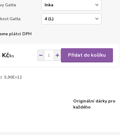
vy Gatta
ikost Gatta
sme plátci DPH
 Kč
Přidat do košíku
/
ks
d:
5,90E+12
Originální dárky pro
každého