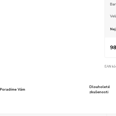
Bar
Vel
Nej
98
EAN kó
Dlouholeté
Poradíme Vám
zkušenosti