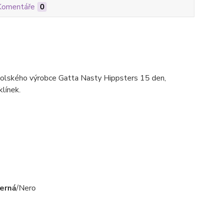
Komentáře
0
olského výrobce Gatta Nasty Hippsters 15 den,
klínek.
erná
/Nero