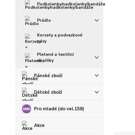
Podkolenky/nadkolenky/bandáže
Prádlo
Korzety a podvazkové
pásy
Pletené a textilní
doplňky
Pánské zboží
Dětské zboží
Pro mladé (do vel.158)
Akce