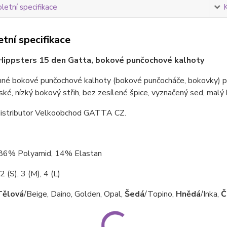
etní specifikace
tní specifikace
ippsters 15 den Gatta, bokové punčochové kalhoty
mné bokové punčochové kalhoty (bokové punčocháče, bokovky) p
ké, nízký bokový střih, bez zesílené špice, vyznačený sed, malý 
istributor Velkoobchod GATTA CZ.
 86% Polyamid, 14% Elastan
2 (S), 3 (M), 4 (L)
Tělová
/Beige, Daino, Golden, Opal,
Šedá
/Topino,
Hnědá
/Inka,
Č