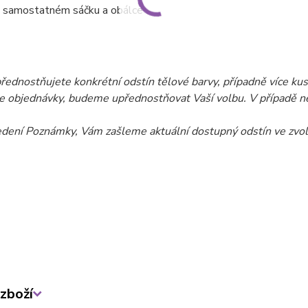
V samostatném sáčku a obálce
ednostňujete konkrétní odstín tělové barvy, případně více kusů
 objednávky, budeme upřednostňovat Vaší volbu. V případě ne
edení Poznámky, Vám zašleme aktuální dostupný
odstín
ve zvol
zboží