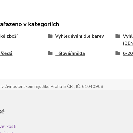
zařazeno v kategoriích
ké zboží
Vyhledávání dle barev
Vyhl
(DEN
á/šedá
Tělová/hnědá
6-20
v Živnostenském rejstříku Praha 5 ČR , IČ: 61040908
ké
velikosti