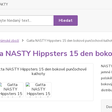
AKTY
Hledat
ámské zboží
Gatta NASTY Hippsters 15 den bokové punčochové kalho
a NASTY Hippsters 15 den boko
NASTY 
jemné 
polské
bokový
distri
Dos