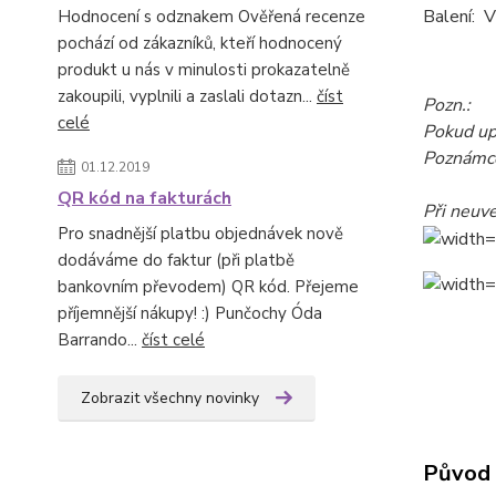
Balení: 
Hodnocení s odznakem Ověřená recenze
pochází od zákazníků, kteří hodnocený
produkt u nás v minulosti prokazatelně
zakoupili, vyplnili a zaslali dotazn...
číst
Pozn.:
celé
Pokud upř
Poznámce
01.12.2019
QR kód na fakturách
Při neuv
Pro snadnější platbu objednávek nově
dodáváme do faktur (při platbě
bankovním převodem) QR kód. Přejeme
příjemnější nákupy! :) Punčochy Óda
Barrando...
číst celé
Zobrazit všechny novinky
Původ 