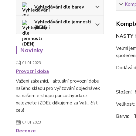
Kompl
Vyhledávání dle barev
Vyhledávání dle jemnosti
Komple
(DEN)
NASTY H
Velmi je
Novinky
společens
01.01.2023
Dodává d
Provozní doba
Vážení zákazníci, aktuální provozní dobu
našeho skladu pro vyřizování objednávek
Složení:
na našem e-shopu puncochyoda.cz
naleznete (ZDE): děkujeme za Vaš...
číst
Velikost: 
celé
Barva:
07.01.2023
Recenze