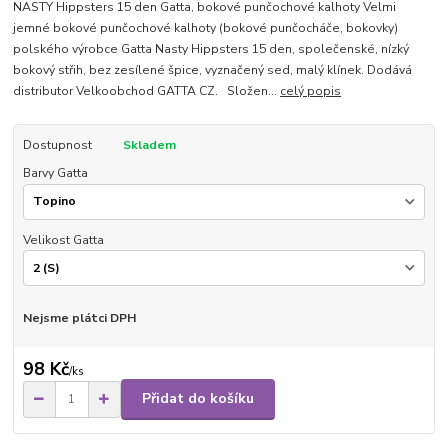
NASTY Hippsters 15 den Gatta, bokové punčochové kalhoty Velmi
jemné bokové punčochové kalhoty (bokové punčocháče, bokovky)
polského výrobce Gatta Nasty Hippsters 15 den, společenské, nízký
bokový střih, bez zesílené špice, vyznačený sed, malý klínek. Dodává
distributor Velkoobchod GATTA CZ. Složen...
celý popis
Dostupnost
Skladem
Barvy Gatta
Velikost Gatta
Nejsme plátci DPH
98 Kč
/
ks
Přidat do košíku