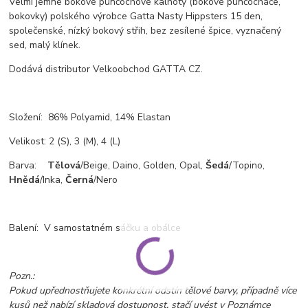
Velmi jemné bokové punčochové kalhoty (bokové punčocháče,
bokovky) polského výrobce Gatta Nasty Hippsters 15 den,
společenské, nízký bokový střih, bez zesílené špice, vyznačený
sed, malý klínek.
Dodává distributor Velkoobchod GATTA CZ.
Složení: 86% Polyamid, 14% Elastan
Velikost: 2 (S), 3 (M), 4 (L)
Barva:
Tělová
/Beige, Daino, Golden, Opal,
Šedá
/Topino,
Hnědá
/Inka,
Černá
/Nero
Balení: V samostatném sáčku a obálce
Pozn.:
Pokud upřednostňujete konkrétní odstín tělové barvy, případně více
kusů než nabízí skladová dostupnost, stačí uvést v Poznámce