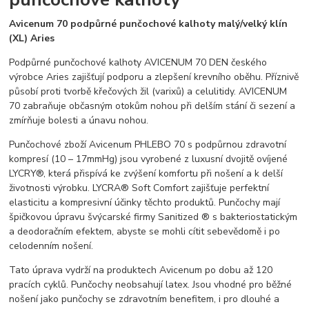
Avicenum 70 podpůrné punčochové kalhoty malý/velký klín
(XL) Aries
Podpůrné punčochové kalhoty AVICENUM 70 DEN českého
výrobce Aries zajišťují podporu a zlepšení krevního oběhu. Příznivě
působí proti tvorbě křečových žil (varixů) a celulitidy. AVICENUM
70 zabraňuje občasným otokům nohou při delším stání či sezení a
zmírňuje bolesti a únavu nohou.
Punčochové zboží Avicenum PHLEBO 70 s podpůrnou zdravotní
kompresí (10 – 17mmHg) jsou vyrobené z luxusní dvojitě ovíjené
LYCRY®, která přispívá ke zvýšení komfortu při nošení a k delší
životnosti výrobku. LYCRA® Soft Comfort zajišťuje perfektní
elasticitu a kompresivní účinky těchto produktů. Punčochy mají
špičkovou úpravu švýcarské firmy Sanitized ® s bakteriostatickým
a deodoračním efektem, abyste se mohli cítit sebevědomě i po
celodenním nošení.
Tato úprava vydrží na produktech Avicenum po dobu až 120
pracích cyklů. Punčochy neobsahují latex. Jsou vhodné pro běžné
nošení jako punčochy se zdravotním benefitem, i pro dlouhé a