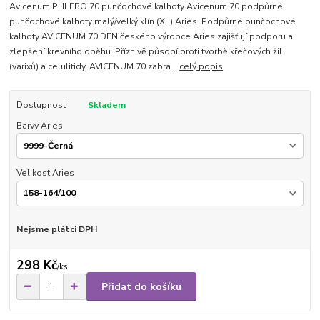
Avicenum PHLEBO 70 punčochové kalhoty Avicenum 70 podpůrné
punčochové kalhoty malý/velký klín (XL) Aries Podpůrné punčochové
kalhoty AVICENUM 70 DEN českého výrobce Aries zajišťují podporu a
zlepšení krevního oběhu. Příznivě působí proti tvorbě křečových žil
(varixů) a celulitidy. AVICENUM 70 zabra...
celý popis
Dostupnost
Skladem
Barvy Aries
Velikost Aries
Nejsme plátci DPH
298 Kč
/
ks
Přidat do košíku