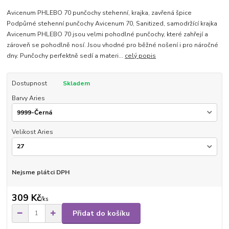
Avicenum PHLEBO 70 punčochy stehenní, krajka, zavřená špice
Podpůrné stehenní punčochy Avicenum 70, Sanitized, samodržící krajka
Avicenum PHLEBO 70 jsou velmi pohodlné punčochy, které zahřejí a
zároveň se pohodlně nosí. Jsou vhodné pro běžné nošení i pro náročné
dny. Punčochy perfektně sedí a materi...
celý popis
Dostupnost
Skladem
Barvy Aries
Velikost Aries
Nejsme plátci DPH
309 Kč
/
ks
Přidat do košíku