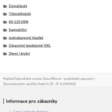
Černá/šedá
Tělová/hnědá
60-120 DEN
Samodržící
Jednobarevné hladké
Zdravotní /podpůrné/ XXL
Zimní / kryjící
Majitel/Odpovědná osoba: Dana Říhová – podnikatel zapsaný v
Živnostenském rejstříku Praha 5 ČR , IČ: 61040908
Informace pro zákazníky
Cena a způsob dopravy