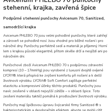
stehenní, krajka, zavřená špice
Podpůrné stehenní punčochy Avicenum 70, Sanitized,
samodržící krajka
Avicenum PHLEBO 70 jsou velmi pohodlné punčochy, které zahřejí
a zároveň se pohodlně nosí. Jsou vhodné pro běžné nošení i pro
náročné dny. Punčochy perfektně sedí a materiál je příjemný. Horní
lem s krajkou působí elegantně, přitom skvěle drží a nesjíždí ani po
náročném dni.
Punčochové zboží Avicenum PHLEBO 70 s podpůrnou zdravotní
kompresí (10 – 17mmHg) jsou vyrobené z luxusní dvojitě ovíjené
LYCRY®, která přispívá ke zvýšení komfortu při nošení a k delší
životnosti výrobku. LYCRA® Soft Comfort zajišťuje perfektní
elasticitu a kompresivní účinky těchto produktů. Punčochy jsou
navíc zesílené v oblasti nejvyšší zátěže – v oblasti špice. Toto
zesílení materiálu taktéž pomáhá k prodloužení životnosti výrobku.
Punčochy mají špičkovou úpravu švýcarské firmy Sanitized ® s
bakteriostatickým a deodoračním efektem, abyste se mohli cítít