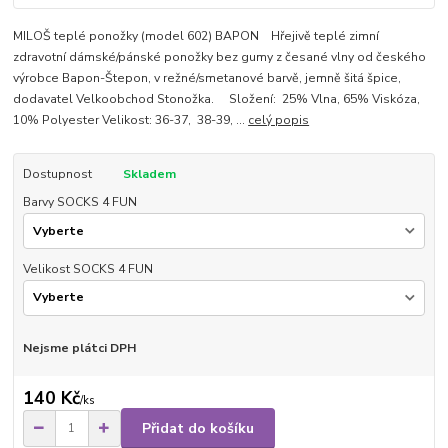
MILOŠ teplé ponožky (model 602) BAPON Hřejivě teplé zimní
zdravotní dámské/pánské ponožky bez gumy z česané vlny od českého
výrobce Bapon-Štepon, v režné/smetanové barvě, jemně šitá špice,
dodavatel Velkoobchod Stonožka. Složení: 25% Vlna, 65% Viskóza,
10% Polyester Velikost: 36-37, 38-39, ...
celý popis
Dostupnost
Skladem
Barvy SOCKS 4 FUN
Velikost SOCKS 4 FUN
Nejsme plátci DPH
140 Kč
/
ks
Přidat do košíku