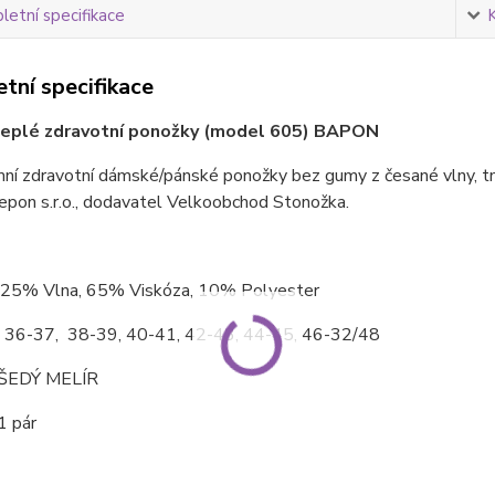
etní specifikace
tní specifikace
eplé zdravotní ponožky (model 605) BAPON
ní zdravotní dámské/pánské ponožky bez gumy z česané vlny, tm
epon s.r.o., dodavatel Velkoobchod Stonožka.
 25% Vlna, 65% Viskóza, 10% Polyester
: 36-37, 38-39, 40-41, 42-43, 44-45, 46-32/48
ŠEDÝ MELÍR
1 pár