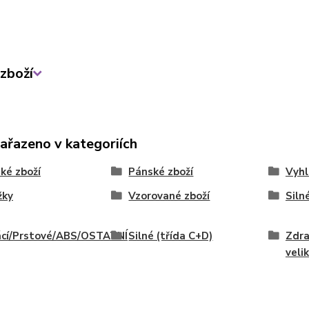
zboží
zařazeno v kategoriích
ké zboží
Pánské zboží
Vyhl
žky
Vzorované zboží
Siln
cí/Prstové/ABS/OSTATNÍ
Silné (třída C+D)
Zdra
veli