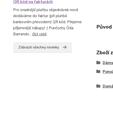
QR kód na fakturách
Pro snadnější platbu objednávek nově
dodáváme do faktur (při platbě
bankovním převodem) QR kód. Přejeme
Původ 
příjemnější nákupy! :) Punčochy Óda
Barrando...
číst celé
Zobrazit všechny novinky
Zboží 
Dáms
Pono
Domá