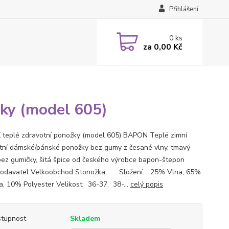
Přihlášení
0
ks
za
0,00 Kč
ky (model 605)
teplé zdravotní ponožky (model 605) BAPON Teplé zimní
tní dámské/pánské ponožky bez gumy z česané vlny, tmavý
 bez gumičky, šitá špice od českého výrobce bapon-štepon
, dodavatel Velkoobchod Stonožka. Složení: 25% Vlna, 65%
a, 10% Polyester Velikost: 36-37, 38-...
celý popis
tupnost
Skladem