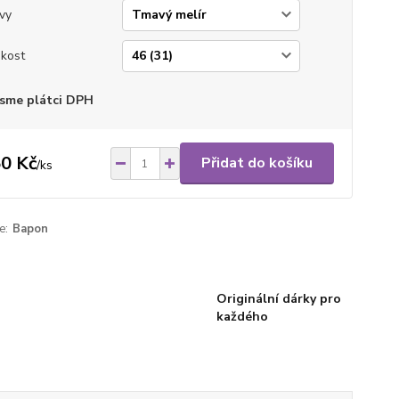
vy
ikost
sme plátci DPH
0 Kč
Přidat do košíku
/
ks
e:
Bapon
Originální dárky pro
každého