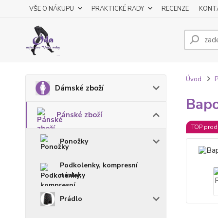
VŠE O NÁKUPU
PRAKTICKÉ RADY
RECENZE
KONT
Úvod
P
Dámské zboží
Bapo
Pánské zboží
TOP prod
Ponožky
Podkolenky, kompresní
návleky
Prádlo