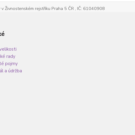
v Živnostenském rejstříku Praha 5 ČR , IČ: 61040908
ké
velikosti
cké rady
té pojmy
ál a údržba