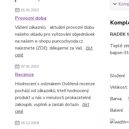
Kompl
01.01.2023
Provozní doba
Komple
Vážení zákazníci, aktuální provozní dobu
RADEK t
našeho skladu pro vyřizování objednávek
na našem e-shopu puncochyoda.cz
Teplé zim
naleznete (ZDE): děkujeme za Vaš...
číst
bapon-št
celé
07.01.2023
Recenze
Složení:
Hodnocení s odznakem Ověřená recenze
Velikost
pochází od zákazníků, kteří hodnocený
produkt u nás v minulosti prokazatelně
Barva: 
zakoupili, vyplnili a zaslali dotazn...
číst
Balení: 
celé
01.12.2019