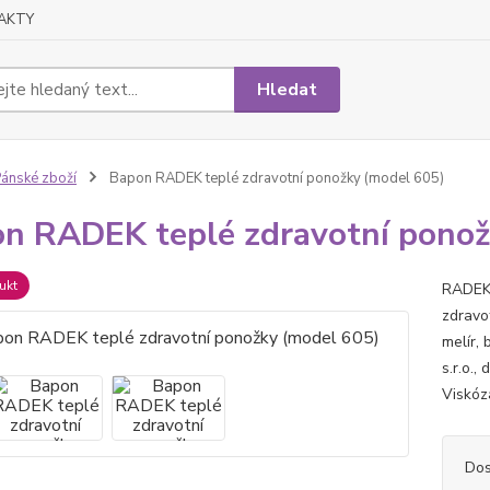
AKTY
Hledat
ánské zboží
Bapon RADEK teplé zdravotní ponožky (model 605)
n RADEK teplé zdravotní ponož
ukt
RADEK 
zdravo
melír,
s.r.o.
Viskóz
Dos