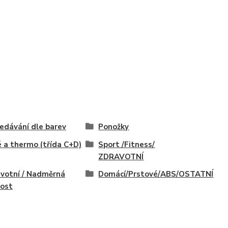
edávání dle barev
Ponožky
é a thermo (třída C+D)
Sport /Fitness/
ZDRAVOTNÍ
votní / Nadměrná
Domácí/Prstové/ABS/OSTATNÍ
kost