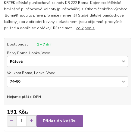
KRTEK dětské punčochové kalhoty KR 222 Boma Kojenecké/dětské
bavlněné punčochové kalhoty (punčocháče) s Krtkem českého výrobce
Boma®, jsou to pravé pro naše nejmenší! Slabé dětské punčochové
kalhoty jsou z přírodní bavlny s elastanem, jsou příjemné, prodyšné,
pružné a dobře se oblékají. Různé moti...
celý popis
Dostupnost
1 - 7 dní
Barvy Boma, Lonka, Voxx
Velikost Boma, Lonka, Voxx
Nejsme plátci DPH
191 Kč
/
ks
Přidat do košíku