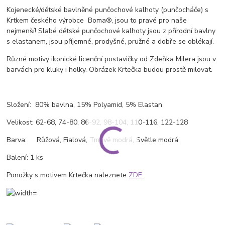
Kojenecké/dětské bavlněné punčochové kalhoty (punčocháče) s
Krtkem českého výrobce Boma®, jsou to pravé pro naše
nejmenší! Slabé dětské punčochové kalhoty jsou z přírodní bavlny
s elastanem, jsou příjemné, prodyšné, pružné a dobře se oblékají.
Různé motivy ikonické licenční postavičky od Zdeňka Milera jsou v
barvách pro kluky i holky. Obrázek Krtečka budou prostě milovat.
Složení: 80% bavlna, 15% Polyamid, 5% Elastan
Velikost: 62-68, 74-80, 86-92, 98-104, 110-116, 122-128
Barva: Růžová, Fialová, Tmavě modrá, Světle modrá
Balení: 1 ks
Ponožky s motivem Krtečka naleznete
ZDE