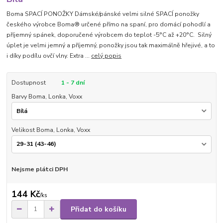
Boma SPACÍ PONOŽKY Dámské/pánské velmi silné SPACÍ ponožky
českého výrobce Boma® určené přímo na spaní, pro domácí pohodlí a
příjemný spánek, doporučené výrobcem do teplot -5°C až +20°C. Silný
úplet je velmi jemný a příjemný, ponožky jsou tak maximálně hřejivé, a to
i díky podílu ovčí vlny. Extra ...
celý popis
Dostupnost
1 - 7 dní
Barvy Boma, Lonka, Voxx
Velikost Boma, Lonka, Voxx
Nejsme plátci DPH
144 Kč
/
ks
Přidat do košíku