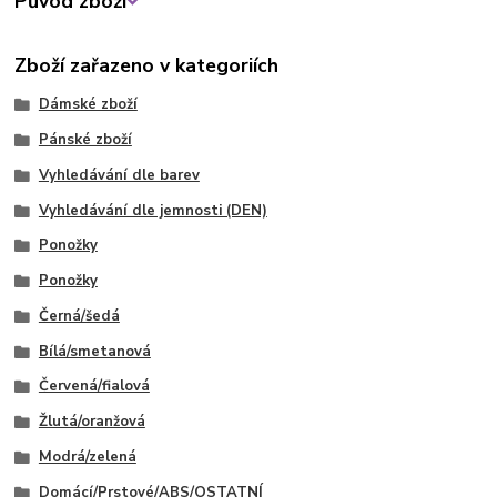
Původ zboží
Zboží zařazeno v kategoriích
Dámské zboží
Pánské zboží
Vyhledávání dle barev
Vyhledávání dle jemnosti (DEN)
Ponožky
Ponožky
Černá/šedá
Bílá/smetanová
Červená/fialová
Žlutá/oranžová
Modrá/zelená
Domácí/Prstové/ABS/OSTATNÍ