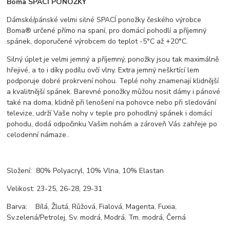
Boma SPACÍ PONOŽKY
Dámské/pánské velmi silné SPACÍ ponožky českého výrobce
Boma® určené přímo na spaní, pro domácí pohodlí a příjemný
spánek, doporučené výrobcem do teplot -5°C až +20°C.
Silný úplet je velmi jemný a příjemný, ponožky jsou tak maximálně
hřejivé, a to i díky podílu ovčí vlny. Extra jemný neškrtící lem
podporuje dobré prokrvení nohou. Teplé nohy znamenají klidnější
a kvalitnější spánek. Barevné ponožky můžou nosit dámy i pánové
také na doma, klidně při lenošení na pohovce nebo při sledování
televize, udrží Vaše nohy v teple pro pohodlný spánek i domácí
pohodu, dodá odpočinku Vašim nohám a zároveň Vás zahřeje po
celodenní námaze..
Složení: 80% Polyacryl, 10% Vlna, 10% Elastan
Velikost: 23-25, 26-28, 29-31
Barva: Bílá, Žlutá, Růžová, Fialová, Magenta, Fuxia,
Sv.zelená/Petrolej, Sv. modrá, Modrá, Tm. modrá, Černá