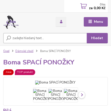
0
ks
za
0,00 Kč
Menu
Hledat
Úvod
Dámské zboží
Boma SPACÍ PONOŽKY
Boma SPACÍ PONOŽKY
Akce
TOP produkt
Bílá