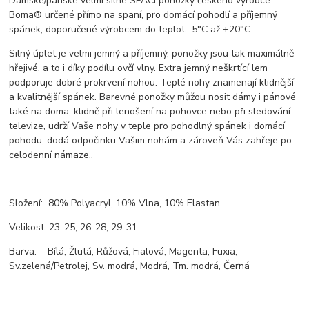
Dámské/pánské velmi silné SPACÍ ponožky českého výrobce
Boma® určené přímo na spaní, pro domácí pohodlí a příjemný
spánek, doporučené výrobcem do teplot -5°C až +20°C.
Silný úplet je velmi jemný a příjemný, ponožky jsou tak maximálně
hřejivé, a to i díky podílu ovčí vlny. Extra jemný neškrtící lem
podporuje dobré prokrvení nohou. Teplé nohy znamenají klidnější
a kvalitnější spánek. Barevné ponožky můžou nosit dámy i pánové
také na doma, klidně při lenošení na pohovce nebo při sledování
televize, udrží Vaše nohy v teple pro pohodlný spánek i domácí
pohodu, dodá odpočinku Vašim nohám a zároveň Vás zahřeje po
celodenní námaze..
Složení: 80% Polyacryl, 10% Vlna, 10% Elastan
Velikost: 23-25, 26-28, 29-31
Barva: Bílá, Žlutá, Růžová, Fialová, Magenta, Fuxia,
Sv.zelená/Petrolej, Sv. modrá, Modrá, Tm. modrá, Černá