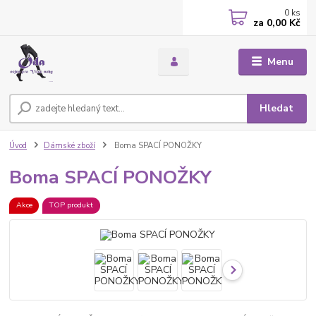
0
ks
za
0,00 Kč
Menu
Hledat
Úvod
Dámské zboží
Boma SPACÍ PONOŽKY
Boma SPACÍ PONOŽKY
Akce
TOP produkt