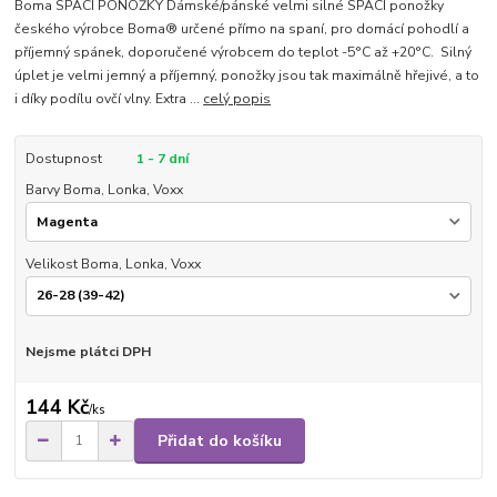
Boma SPACÍ PONOŽKY Dámské/pánské velmi silné SPACÍ ponožky
českého výrobce Boma® určené přímo na spaní, pro domácí pohodlí a
příjemný spánek, doporučené výrobcem do teplot -5°C až +20°C. Silný
úplet je velmi jemný a příjemný, ponožky jsou tak maximálně hřejivé, a to
i díky podílu ovčí vlny. Extra ...
celý popis
Dostupnost
1 - 7 dní
Barvy Boma, Lonka, Voxx
Velikost Boma, Lonka, Voxx
Nejsme plátci DPH
144 Kč
/
ks
Přidat do košíku