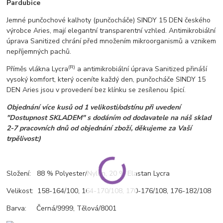
Pardubice
Jemné punčochové kalhoty (punčocháče) SINDY 15 DEN českého
výrobce Aries, mají elegantní transparentní vzhled. Antimikrobiální
úprava Sanitized chrání před množením mikroorganismů a vznikem
nepříjemných pachů.
(R)
Příměs vlákna Lycra
a antimikrobiální úprava Sanitized přináší
vysoký komfort, který oceníte každý den, punčocháče SINDY 15
DEN Aries jsou v provedení bez klínku se zesílenou špicí.
Objednání více kusů od 1 velikosti/odstínu při uvedení
"Dostupnost SKLADEM" s dodáním od dodavatele na náš sklad
2-7 pracovních dnů od objednání zboží, děkujeme za Vaší
trpělivost:)
Složení: 88 % Polyester/Nylon, 20 % Elastan Lycra
Velikost: 158-164/100, 164-170/108, 170-176/108, 176-182/108
Barva: Černá/9999, Tělová/8001