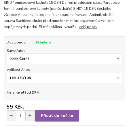
SINDY punčochové kalhoty 15 DEN Darren production s.r.o., Pardubice
Jemné punčochové kalhoty (punčocháče) SINDY 15 DEN českého
výrobce Aries, mají elegantní transparentní vzhled. Antimikrobiální
úprava Sanitized chrání před množením mikroorganismů a vznikem
nepříjemných pachů. Příměs vlákna Lycra(R)...
celý popis
Dostupnost
Skladem
Barvy Aries
Velikost Aries
Nejsme plátci DPH
59 Kč
/
ks
Přidat do košíku