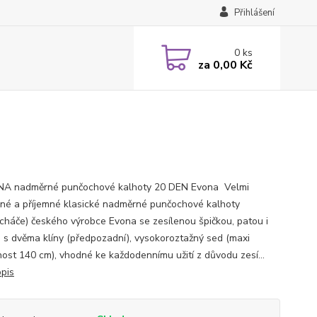
Přihlášení
0
ks
za
0,00 Kč
A nadměrné punčochové kalhoty 20 DEN Evona Velmi
né a příjemné klasické nadměrné punčochové kalhoty
cháče) českého výrobce Evona se zesílenou špičkou, patou i
 s dvěma klíny (předpozadní), vysokoroztažný sed (maxi
nost 140 cm), vhodné ke každodennímu užití z důvodu zesí...
opis