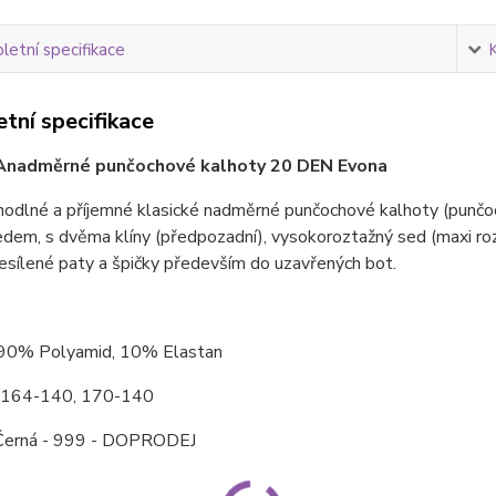
etní specifikace
tní specifikace
A
nadměrné punčochové kalhoty 20 DEN Evona
hodlné a příjemné klasické nadměrné punčochové kalhoty (punčo
edem, s dvěma klíny (předpozadní), vysokoroztažný sed (maxi ro
sílené paty a špičky především do uzavřených bot.
 90% Polyamid, 10% Elastan
: 164-140, 170-140
Černá - 999 - DOPRODEJ