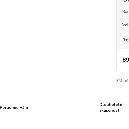
Dos
Bar
Vel
Nej
89
EAN kó
Dlouholeté
Poradíme Vám
zkušenosti