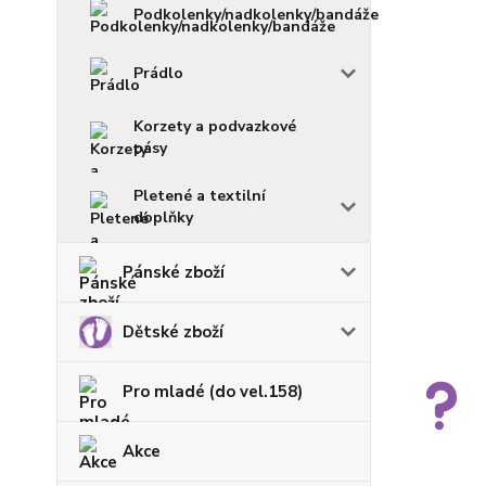
Podkolenky/nadkolenky/bandáže
Prádlo
Korzety a podvazkové
pásy
Pletené a textilní
doplňky
Pánské zboží
Dětské zboží
Pro mladé (do vel.158)
Akce