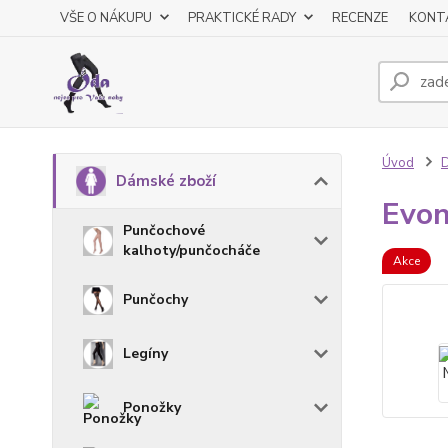
VŠE O NÁKUPU
PRAKTICKÉ RADY
RECENZE
KONT
Úvod
D
Dámské zboží
Evo
Punčochové
kalhoty/punčocháče
Akce
Punčochy
Legíny
Ponožky