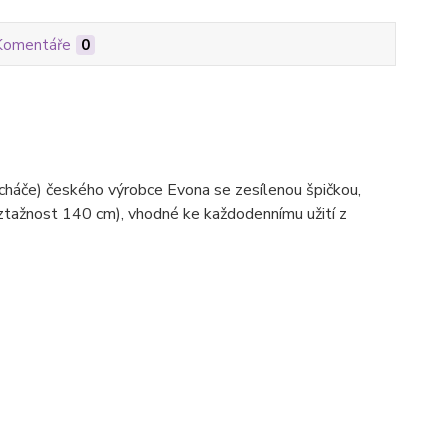
Komentáře
0
cháče) českého výrobce Evona se zesílenou špičkou,
ztažnost 140 cm), vhodné ke každodennímu užití z