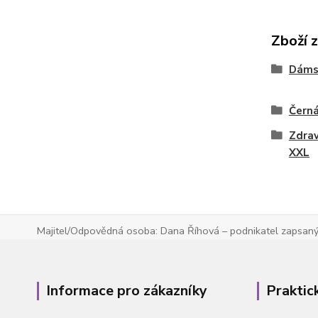
Zboží 
Dáms
Čern
Zdrav
XXL
Majitel/Odpovědná osoba: Dana Říhová – podnikatel zapsaný 
Informace pro zákazníky
Praktic