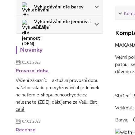
Vyhledávání dle barev
Kompl
Vyhledávání dle jemnosti
(DEN)
Komple
MAXAN
Novinky
Velmi po
01.01.2023
patou i s
Provozní doba
důvodu ze
Vážení zákazníci, aktuální provozní dobu
našeho skladu pro vyřizování objednávek
na našem e-shopu puncochyoda.cz
Složení:
naleznete (ZDE): děkujeme za Vaš...
číst
Velikost
celé
Barva: 
07.01.2023
Recenze