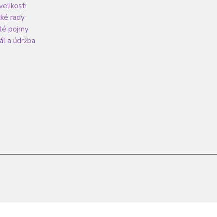
velikosti
cké rady
té pojmy
ál a údržba