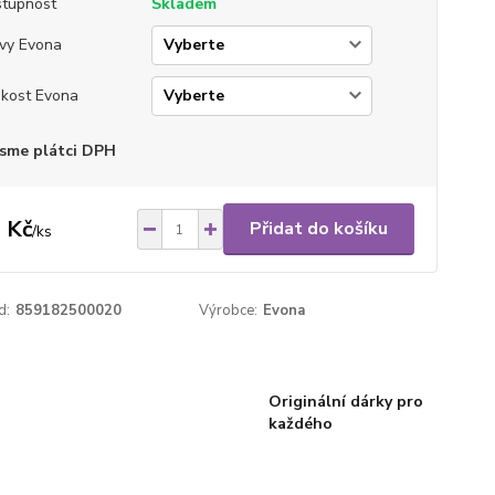
tupnost
Skladem
vy Evona
ikost Evona
sme plátci DPH
 Kč
Přidat do košíku
/
ks
d:
859182500020
Výrobce:
Evona
Originální dárky pro
každého