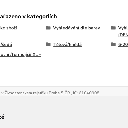
zařazeno v kategoriích
ké zboží
Vyhledávání dle barev
Vyhl
(DEN
á/šedá
Tělová/hnědá
6-20
otní /formující/ XL -
v Živnostenském rejstříku Praha 5 ČR , IČ: 61040908
ké