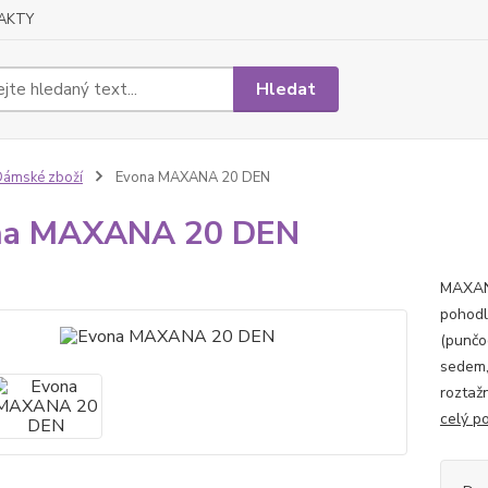
AKTY
Hledat
ámské zboží
Evona MAXANA 20 DEN
na MAXANA 20 DEN
MAXAN
pohodl
(punčo
sedem,
roztaž
celý p