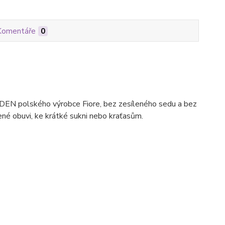
Komentáře
0
EN polského výrobce Fiore, bez zesíleného sedu a bez
řené obuvi, ke krátké sukni nebo kraťasům.