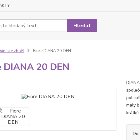
AKTY
Hledat
ámské zboží
Fiore DIANA 20 DEN
e DIANA 20 DEN
DIANA 
společ
polské
malý b
krátké
Dos