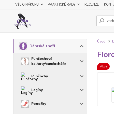
VŠE O NÁKUPU
PRAKTICKÉ RADY
RECENZE
KONT
Úvod
D
Dámské zboží
Fior
Punčochové
kalhoty/punčocháče
Akce
Punčochy
Legíny
Ponožky