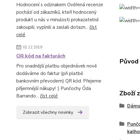
Hodnocení s odznakem Ověřená recenze
pochází od zákazníků, kteří hodnocený
produkt u nás v minulosti prokazatelně
zakoupili, vyplnili a zaslali dotazn...
číst
celé
01.12.2019
QR kód na fakturách
Původ 
Pro snadnější platbu objednávek nově
dodáváme do faktur (při platbě
bankovním převodem) QR kód. Přejeme
příjemnější nákupy! :) Punčochy Óda
Zboží 
Barrando...
číst celé
Dáms
Zobrazit všechny novinky
Punč
kalho