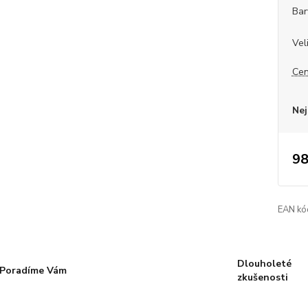
Bar
Vel
Cen
Nej
98
EAN kó
Dlouholeté
Poradíme Vám
zkušenosti