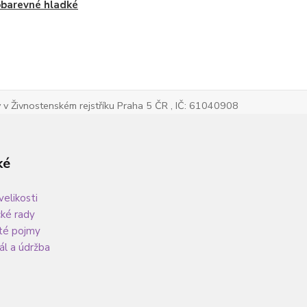
barevné hladké
v Živnostenském rejstříku Praha 5 ČR , IČ: 61040908
ké
velikosti
cké rady
té pojmy
ál a údržba