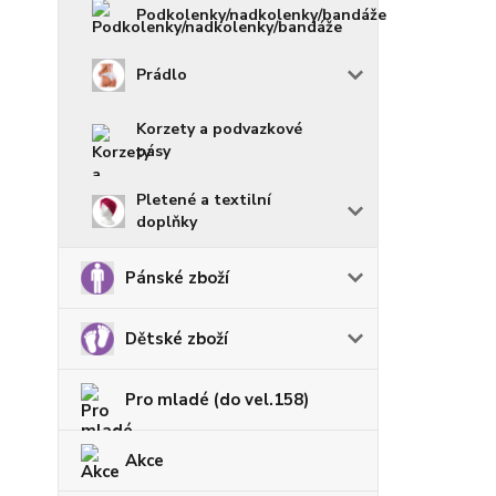
Podkolenky/nadkolenky/bandáže
Prádlo
Korzety a podvazkové
pásy
Pletené a textilní
doplňky
Pánské zboží
Dětské zboží
Pro mladé (do vel.158)
Akce