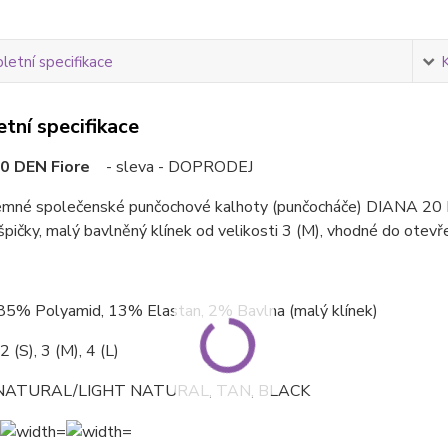
etní specifikace
tní specifikace
0 DEN Fiore
- sleva - DOPRODEJ
jemné společenské punčochové kalhoty (punčocháče) DIANA 20 D
špičky, malý bavlněný klínek od velikosti 3 (M), vhodné do otev
 85% Polyamid, 13% Elastan, 2% Bavlna (malý klínek)
2 (S), 3 (M), 4 (L)
NATURAL/LIGHT NATURAL, TAN, BLACK