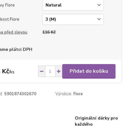
vy Fiore
ikost Fiore
a před slevou
116 Kč
sme plátci DPH
 Kč
Přidat do košíku
/
ks
d:
5901874302670
Výrobce:
Fiore
Originální dárky pro
každého