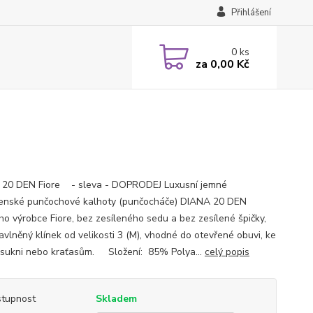
Přihlášení
0
ks
za
0,00 Kč
20 DEN Fiore - sleva - DOPRODEJ Luxusní jemné
enské punčochové kalhoty (punčocháče) DIANA 20 DEN
ho výrobce Fiore, bez zesíleného sedu a bez zesílené špičky,
avlněný klínek od velikosti 3 (M), vhodné do otevřené obuvi, ke
 sukni nebo kraťasům. Složení: 85% Polya...
celý popis
tupnost
Skladem