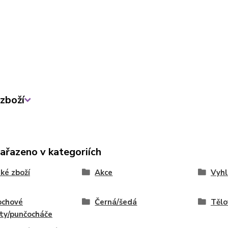
zboží
zařazeno v kategoriích
ké zboží
Akce
Vyhl
ochové
Černá/šedá
Tělo
ty/punčocháče