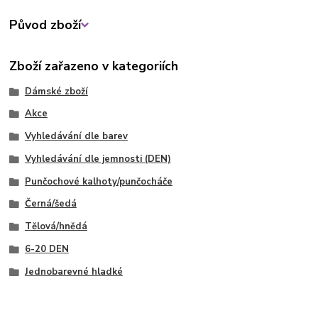
Původ zboží
Zboží zařazeno v kategoriích
Dámské zboží
Akce
Vyhledávání dle barev
Vyhledávání dle jemnosti (DEN)
Punčochové kalhoty/punčocháče
Černá/šedá
Tělová/hnědá
6-20 DEN
Jednobarevné hladké