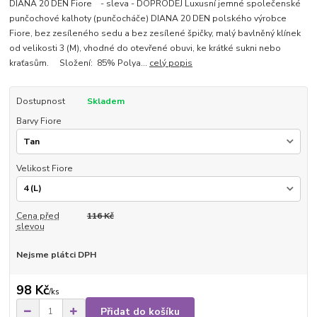
DIANA 20 DEN Fiore - sleva - DOPRODEJ Luxusní jemné společenské
punčochové kalhoty (punčocháče) DIANA 20 DEN polského výrobce
Fiore, bez zesíleného sedu a bez zesílené špičky, malý bavlněný klínek
od velikosti 3 (M), vhodné do otevřené obuvi, ke krátké sukni nebo
kraťasům. Složení: 85% Polya...
celý popis
Dostupnost
Skladem
Barvy Fiore
Velikost Fiore
Cena před
116 Kč
slevou
Nejsme plátci DPH
98 Kč
/
ks
Přidat do košíku