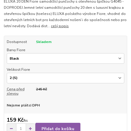
ELUXA 20 DEN Fiore samodržící punčochy s otevřenou špičkou G4045 -
DOPRODEJ Jemné letní samodržící punčochy 20 den s luxusní krajkou a
otevřenou špičkou (toeless) ELUXA polského výrobce Fiore, vhodné do
otevřených letních bot pro každodenní nošení i do společnosti nebo pro
letní nevěsty. Dodává dist...
celý popis
Dostupnost
Skladem
Barvy Fiore
Velikost Fiore
Cena před
245 Kč
slevou
Nejsme plátci DPH
159 Kč
/
ks
Přidat do košíku