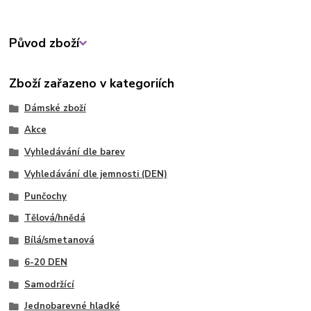
Původ zboží
Zboží zařazeno v kategoriích
Dámské zboží
Akce
Vyhledávání dle barev
Vyhledávání dle jemnosti (DEN)
Punčochy
Tělová/hnědá
Bílá/smetanová
6-20 DEN
Samodržící
Jednobarevné hladké