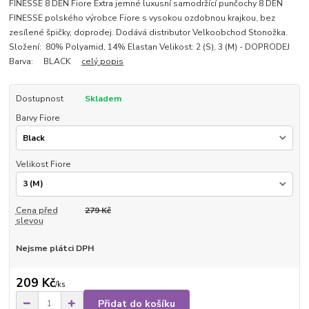
FINESSE 8 DEN Fiore Extra jemné luxusní samodržící punčochy 8 DEN
FINESSE polského výrobce Fiore s vysokou ozdobnou krajkou, bez
zesílené špičky, doprodej. Dodává distributor Velkoobchod Stonožka.
Složení: 80% Polyamid, 14% Elastan Velikost: 2 (S), 3 (M) - DOPRODEJ
Barva: BLACK
celý popis
Dostupnost
Skladem
Barvy Fiore
Velikost Fiore
Cena před
279 Kč
slevou
Nejsme plátci DPH
209 Kč
/
ks
Přidat do košíku