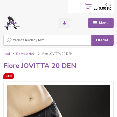
0
ks
za
0,00 Kč
Menu
Hledat
Úvod
Dámské zboží
Fiore JOVITTA 20 DEN
Fiore JOVITTA 20 DEN
Akce