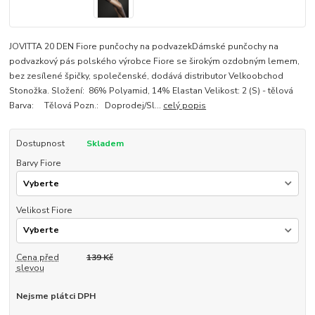
JOVITTA 20 DEN Fiore punčochy na podvazekDámské punčochy na
podvazkový pás polského výrobce Fiore se širokým ozdobným lemem,
bez zesílené špičky, společenské, dodává distributor Velkoobchod
Stonožka. Složení: 86% Polyamid, 14% Elastan Velikost: 2 (S) - tělová
Barva: Tělová Pozn.: Doprodej/Sl...
celý popis
Dostupnost
Skladem
Barvy Fiore
Velikost Fiore
Cena před
139 Kč
slevou
Nejsme plátci DPH