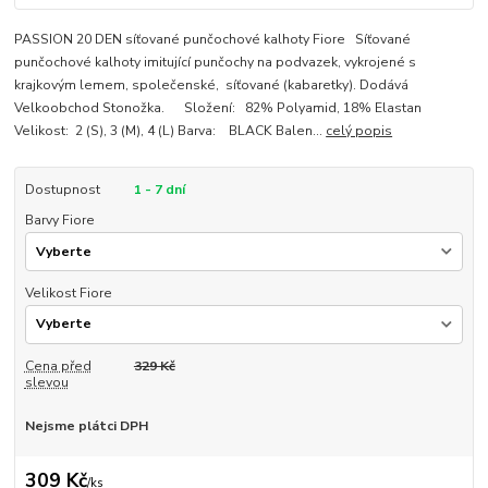
PASSION 20 DEN síťované punčochové kalhoty Fiore Síťované
punčochové kalhoty imitující punčochy na podvazek, vykrojené s
krajkovým lemem, společenské, síťované (kabaretky). Dodává
Velkoobchod Stonožka. Složení: 82% Polyamid, 18% Elastan
Velikost: 2 (S), 3 (M), 4 (L) Barva: BLACK Balen...
celý popis
Dostupnost
1 - 7 dní
Barvy Fiore
Velikost Fiore
Cena před
329 Kč
slevou
Nejsme plátci DPH
309 Kč
/
ks