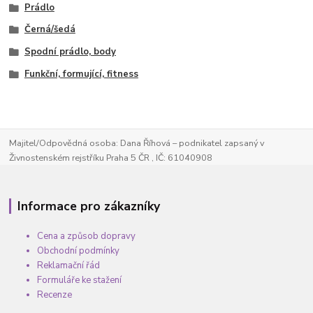
Prádlo
Černá/šedá
Spodní prádlo, body
Funkční, formující, fitness
Majitel/Odpovědná osoba: Dana Říhová – podnikatel zapsaný v
Živnostenském rejstříku Praha 5 ČR , IČ: 61040908
Informace pro zákazníky
Cena a způsob dopravy
Obchodní podmínky
Reklamační řád
Formuláře ke stažení
Recenze