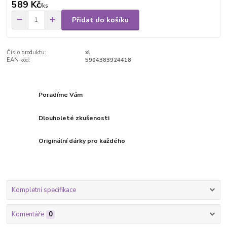
589 Kč
/
ks
Přidat do košíku
Číslo produktu:
xl
EAN kód:
5904383924418
Poradíme Vám
Dlouholeté zkušenosti
Originální dárky pro každého
Kompletní specifikace
Komentáře
0