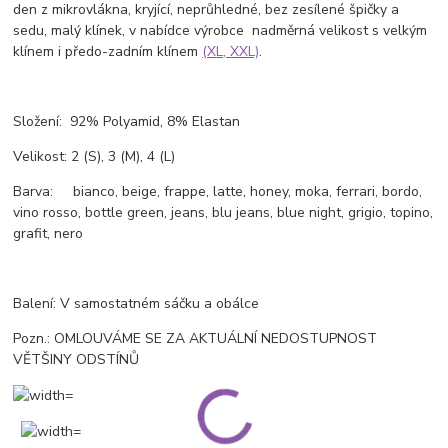
den z mikrovlákna, kryjící, neprůhledné, bez zesílené špičky a
sedu, malý klínek, v nabídce výrobce nadměrná velikost s velkým
klínem i předo-zadním klínem
(XL, XXL)
.
Složení: 92% Polyamid, 8% Elastan
Velikost: 2 (S), 3 (M), 4 (L)
Barva: bianco, beige, frappe, latte, honey, moka, ferrari, bordo,
vino rosso, bottle green, jeans, blu jeans, blue night, grigio, topino,
grafit, nero
Balení: V samostatném sáčku a obálce
Pozn.: OMLOUVÁME SE ZA AKTUÁLNÍ NEDOSTUPNOST
VĚTŠINY ODSTÍNŮ