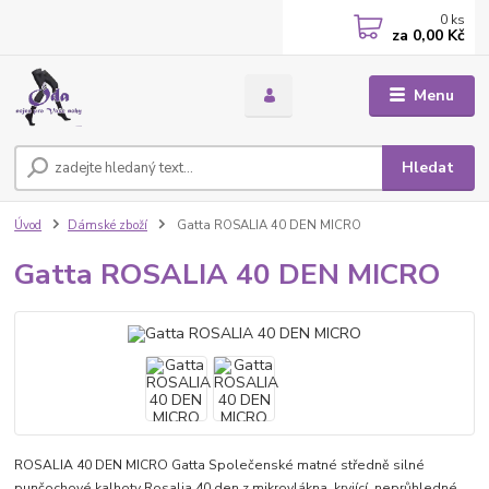
0
ks
za
0,00 Kč
Menu
Hledat
Úvod
Dámské zboží
Gatta ROSALIA 40 DEN MICRO
Gatta ROSALIA 40 DEN MICRO
ROSALIA 40 DEN MICRO Gatta Společenské matné středně silné
punčochové kalhoty Rosalia 40 den z mikrovlákna, kryjící, neprůhledné,