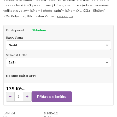
bez zesílené špičky a sedu, malý klínek, v nabídce výrobce nadměrná
velikost s velkým klínem i předo-zadním klínem (XL, XXL). Složení:
92% Polyamid, 8% Elastan Veliko...
celý popis
Dostupnost
Skladem
Barvy Gatta
Velikost Gatta
Nejsme plátci DPH
139 Kč
/
ks
Přidat do košíku
EAN kód:
5,90E+12