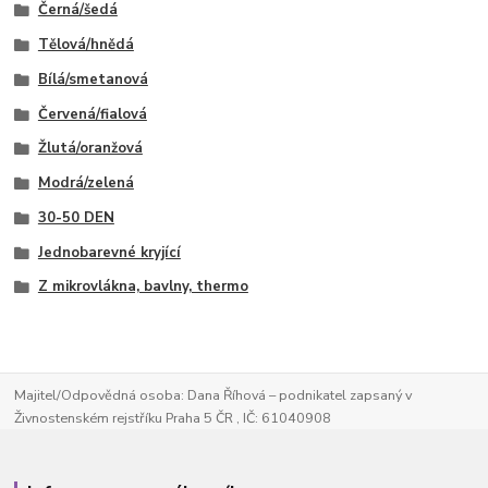
Černá/šedá
Tělová/hnědá
Bílá/smetanová
Červená/fialová
Žlutá/oranžová
Modrá/zelená
30-50 DEN
Jednobarevné kryjící
Z mikrovlákna, bavlny, thermo
Majitel/Odpovědná osoba: Dana Říhová – podnikatel zapsaný v
Živnostenském rejstříku Praha 5 ČR , IČ: 61040908