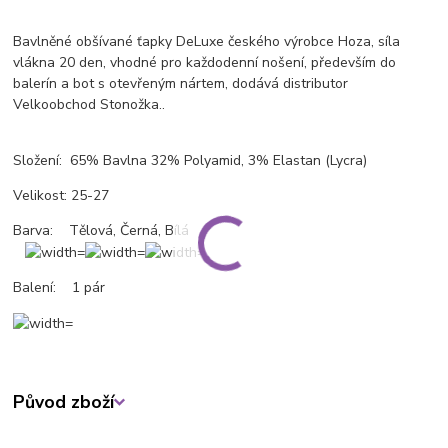
Bavlněné obšívané ťapky DeLuxe českého výrobce Hoza, síla
vlákna 20 den, vhodné pro každodenní nošení, především do
balerín a bot s otevřeným nártem, dodává distributor
Velkoobchod Stonožka..
Složení: 65% Bavlna 32% Polyamid, 3% Elastan (Lycra)
Velikost: 25-27
Barva: Tělová, Černá, Bílá
Balení: 1 pár
Původ zboží