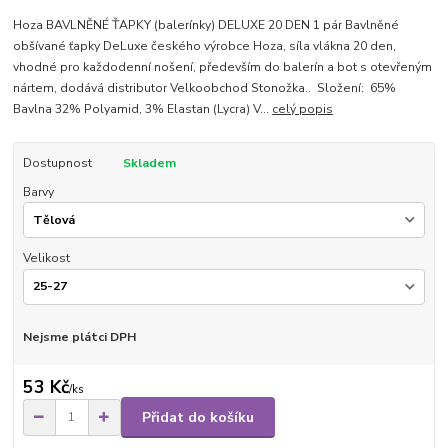
Hoza BAVLNĚNÉ ŤAPKY (balerínky) DELUXE 20 DEN 1 pár Bavlněné
obšívané ťapky DeLuxe českého výrobce Hoza, síla vlákna 20 den,
vhodné pro každodenní nošení, především do balerín a bot s otevřeným
nártem, dodává distributor Velkoobchod Stonožka.. Složení: 65%
Bavlna 32% Polyamid, 3% Elastan (Lycra) V...
celý popis
Dostupnost
Skladem
Barvy
Velikost
Nejsme plátci DPH
53 Kč
/
ks
Přidat do košíku