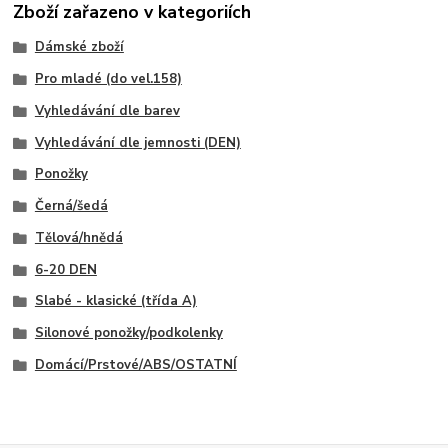
Zboží zařazeno v kategoriích
Dámské zboží
Pro mladé (do vel.158)
Vyhledávání dle barev
Vyhledávání dle jemnosti (DEN)
Ponožky
Černá/šedá
Tělová/hnědá
6-20 DEN
Slabé - klasické (třída A)
Silonové ponožky/podkolenky
Domácí/Prstové/ABS/OSTATNÍ