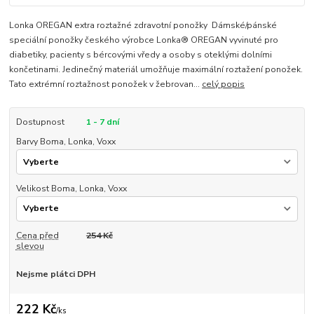
Lonka OREGAN extra roztažné zdravotní ponožky Dámské/pánské
speciální ponožky českého výrobce Lonka® OREGAN vyvinuté pro
diabetiky, pacienty s bércovými vředy a osoby s oteklými dolními
končetinami. Jedinečný materiál umožňuje maximální roztažení ponožek.
Tato extrémní roztažnost ponožek v žebrovan...
celý popis
Dostupnost
1 - 7 dní
Barvy Boma, Lonka, Voxx
Velikost Boma, Lonka, Voxx
Cena před
254 Kč
slevou
Nejsme plátci DPH
222 Kč
/
ks