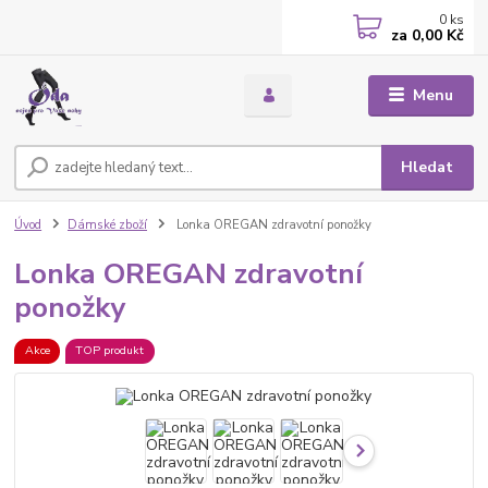
0
ks
za
0,00 Kč
Menu
Hledat
Úvod
Dámské zboží
Lonka OREGAN zdravotní ponožky
Lonka OREGAN zdravotní
ponožky
Akce
TOP produkt