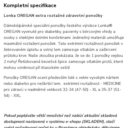
Kompletní specifikace
Lonka OREGAN extra roztažné zdravotní ponožky
Dámské/pánské speciální ponožky českého výrobce Lonka®
OREGAN vyvinuté pro diabetiky, pacienty s bércovými vředy a
osoby s oteklými dolními končetinami. Jedinečný materiál umožňuje
maximální roztažení ponožek. Tato extrémní roztažnost ponožek v
žebrovaném úpletu a volný lem zamezuje otlakům a zaškrcení
průtoku krve. Naše zkouška prokázala, že se do 1 ponožky vejdou
2 nohy! Řetízkovaná bezešvá špice zamezuje otlakům prstů, které
mohou vzniknout při klasickém sešití
Ponožky OREGAN ocení především lidé s velmi vysokým nártem
nebo diabetici pro neškrtící lem, extrémní roztažnost - MEDICINE
pro zdraví,
i v nadměrné velikosti 32-34 (47-50) - XL a 35-37 (51-
54) - XXL.
Pokud poptáváte větší množství než nabízí aktuální skladová
dostupnost nastavená v systému e-shopu (SKLADEM), stačí
uvést požadovaný počet ks v Poznámce objednávky, děkujeme.