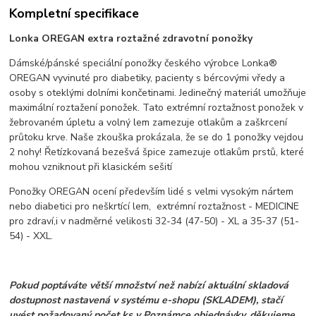
Kompletní specifikace
Lonka OREGAN extra roztažné zdravotní ponožky
Dámské/pánské speciální ponožky českého výrobce Lonka®
OREGAN vyvinuté pro diabetiky, pacienty s bércovými vředy a
osoby s oteklými dolními končetinami. Jedinečný materiál umožňuje
maximální roztažení ponožek. Tato extrémní roztažnost ponožek v
žebrovaném úpletu a volný lem zamezuje otlakům a zaškrcení
průtoku krve. Naše zkouška prokázala, že se do 1 ponožky vejdou
2 nohy! Řetízkovaná bezešvá špice zamezuje otlakům prstů, které
mohou vzniknout při klasickém sešití
Ponožky OREGAN ocení především lidé s velmi vysokým nártem
nebo diabetici pro neškrtící lem, extrémní roztažnost - MEDICINE
pro zdraví,
i v nadměrné velikosti 32-34 (47-50) - XL a 35-37 (51-
54) - XXL.
Pokud poptáváte větší množství než nabízí aktuální skladová
dostupnost nastavená v systému e-shopu (SKLADEM), stačí
uvést požadovaný počet ks v Poznámce objednávky, děkujeme.