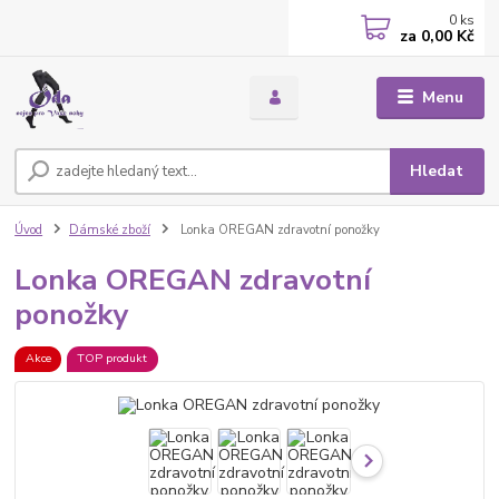
0
ks
za
0,00 Kč
Menu
Hledat
Úvod
Dámské zboží
Lonka OREGAN zdravotní ponožky
Lonka OREGAN zdravotní
ponožky
Akce
TOP produkt