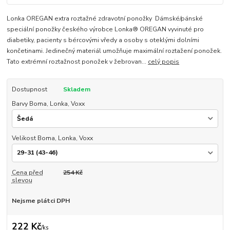
Lonka OREGAN extra roztažné zdravotní ponožky Dámské/pánské
speciální ponožky českého výrobce Lonka® OREGAN vyvinuté pro
diabetiky, pacienty s bércovými vředy a osoby s oteklými dolními
končetinami. Jedinečný materiál umožňuje maximální roztažení ponožek.
Tato extrémní roztažnost ponožek v žebrovan...
celý popis
Dostupnost
Skladem
Barvy Boma, Lonka, Voxx
Velikost Boma, Lonka, Voxx
Cena před
254 Kč
slevou
Nejsme plátci DPH
222 Kč
/
ks