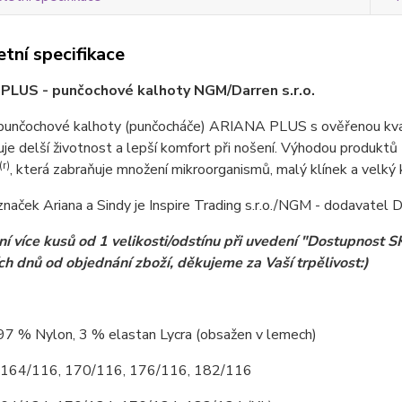
tní specifikace
PLUS - punčochové kalhoty NGM/Darren s.r.o.
 punčochové kalhoty (punčocháče) ARIANA PLUS s ověřenou kval
ťuje delší životnost a lepší komfort při nošení. Výhodou produk
(r)
, která zabraňuje množení mikroorganismů, malý klínek a velký k
naček Ariana a Sindy je Inspire Trading s.r.o./NGM - dodavatel Da
í více kusů od 1 velikosti/odstínu při uvedení "Dostupnos
ch dnů od objednání zboží, děkujeme za Vaší trpělivost:)
 97 % Nylon, 3 % elastan Lycra (obsažen v lemech)
: 164/116, 170/116, 176/116, 182/116