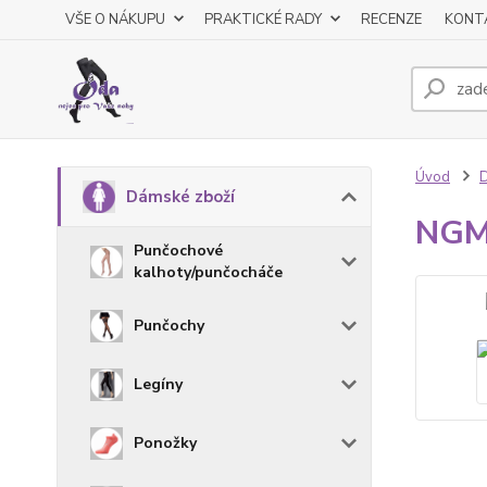
VŠE O NÁKUPU
PRAKTICKÉ RADY
RECENZE
KONT
Úvod
D
Dámské zboží
NGM
Punčochové
kalhoty/punčocháče
Punčochy
Legíny
Ponožky