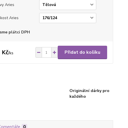
vy Aries
ikost Aries
sme plátci DPH
 Kč
Přidat do košíku
/
ks
Originální dárky pro
každého
Komentáře
0