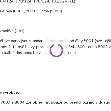
4, 170/124, 176/124, 182/124 (XL)
ělová (8001, 8001), Černá (9999)
krabička (1 ks)
ělové barvy jsou standardně dostupné pod čísly 8001 (světlejší
 odstín tělové barvy, prosíme o uvedení čísla 8001 nebo 8002 
aktuálně dostupou barvu výrobce, děkujeme.
y výrobce:
 7007 a 8004 lze objednat pouze po předchozí individuáln