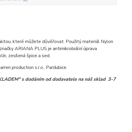
itou, které můžete důvěřovat. Použitý materiál Nylon
tů značky ARIANA PLUS je antimikrobiální úprava
lín, zesílená špice a sed.
rren production s.r.o., Pardubice.
t SKLADEM" s dodáním od dodavatele na náš sklad 3-7