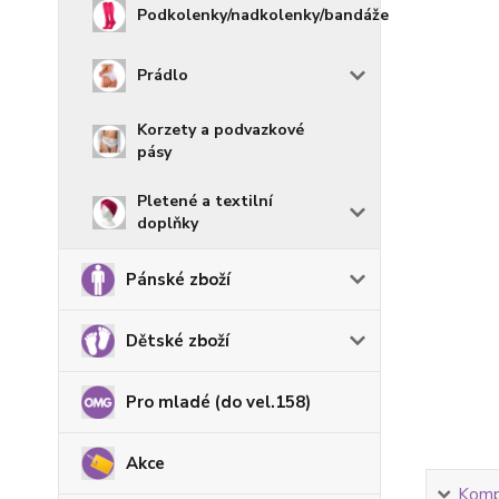
Podkolenky/nadkolenky/bandáže
Prádlo
Korzety a podvazkové
pásy
Pletené a textilní
doplňky
Pánské zboží
Dětské zboží
Pro mladé (do vel.158)
Akce
Kompl