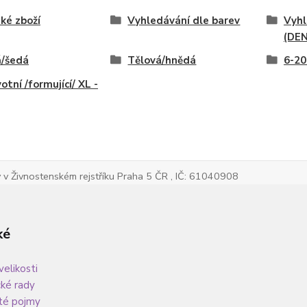
ké zboží
Vyhledávání dle barev
Vyhl
(DEN
á/šedá
Tělová/hnědá
6-20
otní /formující/ XL -
v Živnostenském rejstříku Praha 5 ČR , IČ: 61040908
ké
velikosti
cké rady
té pojmy