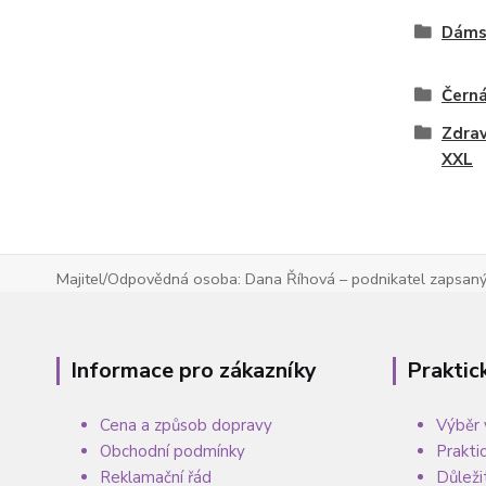
Dáms
Čern
Zdrav
XXL
Majitel/Odpovědná osoba: Dana Říhová – podnikatel zapsaný 
Informace pro zákazníky
Praktic
Cena a způsob dopravy
Výběr 
Obchodní podmínky
Prakti
Reklamační řád
Důleži