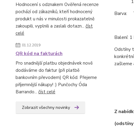
164/12
Hodnocení s odznakem Ověřená recenze
pochází od zákazníků, kteří hodnocený
Barva: T
produkt u nás v minulosti prokazatelně
zakoupili, vyplnili a zaslali dotazn...
číst
celé
Balení: 1 
01.12.2019
Odstíny t
QR kód na fakturách
konkrétní
Pro snadnější platbu objednávek nově
zašleme 
dodáváme do faktur (při platbě
bankovním převodem) QR kód. Přejeme
příjemnější nákupy! :) Punčochy Óda
Barrando...
číst celé
Zobrazit všechny novinky
Z nabídk
(odstíny