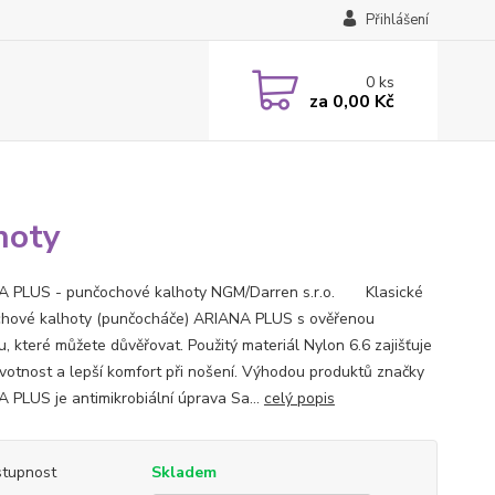
Přihlášení
0
ks
za
0,00 Kč
hoty
 PLUS - punčochové kalhoty NGM/Darren s.r.o. Klasické
hové kalhoty (punčocháče) ARIANA PLUS s ověřenou
u, které můžete důvěřovat. Použitý materiál Nylon 6.6 zajišťuje
životnost a lepší komfort při nošení. Výhodou produktů značky
 PLUS je antimikrobiální úprava Sa...
celý popis
tupnost
Skladem