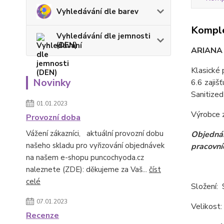
Vyhledávání dle barev
Komple
Vyhledávání dle jemnosti
(DEN)
ARIANA 
Klasické
Novinky
6.6 zajiš
Sanitized
01.01.2023
Výrobce z
Provozní doba
Vážení zákazníci, aktuální provozní dobu
Objednán
našeho skladu pro vyřizování objednávek
pracovní
na našem e-shopu puncochyoda.cz
naleznete (ZDE): děkujeme za Vaš...
číst
celé
Složení:
07.01.2023
Velikost
Recenze