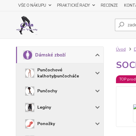
VŠE O NÁKUPU
PRAKTICKÉ RADY
RECENZE
KONT
Úvod
D
Dámské zboží
SOCK
Punčochové
kalhoty/punčocháče
TOP prod
Punčochy
Legíny
Ponožky