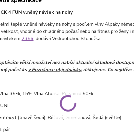
tní specifikace
CK 4 FUN vlněný návlek na nohy
velmi teplé vlněné návleky na nohy s podílem vlny Alpaky něme
 velikost, vhodné do chladného počasí nebo na fitnes pro ženy i m
 návlekem
2356
, dodává Velkoobchod Stonožka.
ptáváte větší množství než nabízí aktuální skladová dostupn
aný počet ks
v Poznámce objednávky
, děkujeme. Co nejdříve 
 Vlna 35%, 15% Vlna Alpaka, Polyamid 50%
 UNI
ntracyt (tmavě šedá), Béžová, Smetanová
,
Šedá (světle)
1 pár