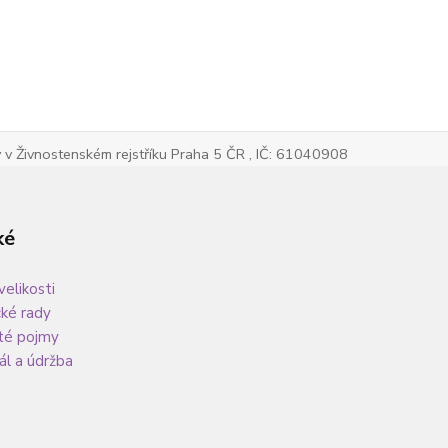
v Živnostenském rejstříku Praha 5 ČR , IČ: 61040908
ké
velikosti
cké rady
té pojmy
ál a údržba