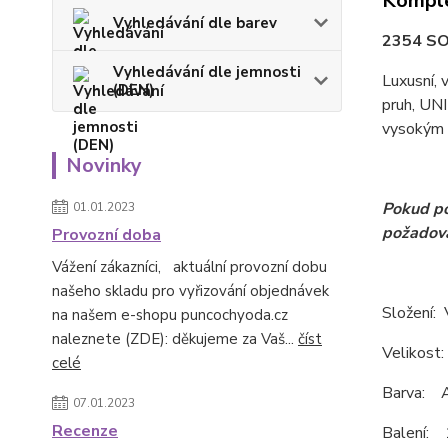
Komple
Vyhledávání dle barev
2354 SO
Vyhledávání dle jemnosti
Luxusní, 
(DEN)
pruh, UNI
vysokým
Novinky
Pokud po
01.01.2023
požadov
Provozní doba
Vážení zákazníci, aktuální provozní dobu
našeho skladu pro vyřizování objednávek
Složení:
na našem e-shopu puncochyoda.cz
naleznete (ZDE): děkujeme za Vaš...
číst
Velikost:
celé
Barva: A
07.01.2023
Recenze
Balení: 