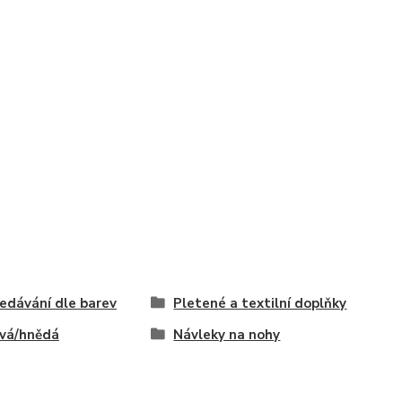
edávání dle barev
Pletené a textilní doplňky
vá/hnědá
Návleky na nohy