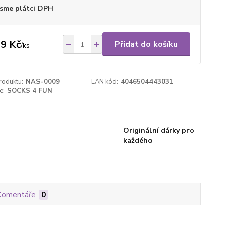
sme plátci DPH
9 Kč
Přidat do košíku
/
ks
roduktu:
NAS-0009
EAN kód:
4046504443031
e:
SOCKS 4 FUN
Originální dárky pro
každého
Komentáře
0