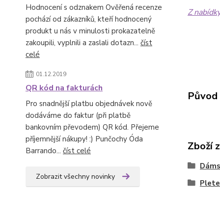
Hodnocení s odznakem Ověřená recenze
Z nabídk
pochází od zákazníků, kteří hodnocený
produkt u nás v minulosti prokazatelně
zakoupili, vyplnili a zaslali dotazn...
číst
celé
01.12.2019
QR kód na fakturách
Původ 
Pro snadnější platbu objednávek nově
dodáváme do faktur (při platbě
bankovním převodem) QR kód. Přejeme
příjemnější nákupy! :) Punčochy Óda
Zboží 
Barrando...
číst celé
Dáms
Zobrazit všechny novinky
Plete