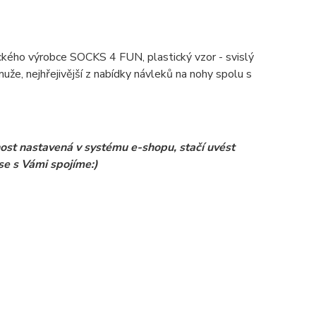
ckého výrobce SOCKS 4 FUN, plastický vzor - svislý
uže, nejhřejivější z nabídky návleků na nohy spolu s
ost nastavená v systému e-shopu, stačí uvést
se s Vámi spojíme:)