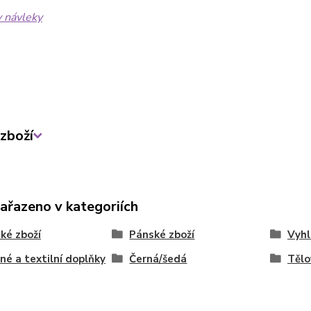
y návleky
zboží
zařazeno v kategoriích
ké zboží
Pánské zboží
Vyhl
né a textilní doplňky
Černá/šedá
Tělo