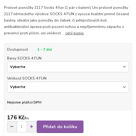
Prstové ponožky 2117 Socks 4 fun (1 pár v balení) Uni prstové ponožky
2117 německého výrobce SOCKS 4 FUN z vysoce kvalitní jemné česané
bavlny, ideální jako ponožky do žabek, či pětiprstových bot,
antibakteriální úprava proti pocení nohou a nepříjemnému zápachu s
prevencí proti plísni, uni velikost ...
celý popis
Dostupnost
1 - 7 dní
Barvy SOCKS 4 FUN
Velikost SOCKS 4 FUN
Nejsme plátci DPH
176 Kč
/
ks
Přidat do košíku