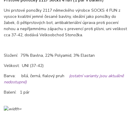
Prstové ponožky 2117 Socks 4 fun (1 pár v balení)
Uni prstové ponožky 2117 německého výrobce SOCKS 4 FUN z
vysoce kvalitní jemné česané bavlny, ideální jako ponožky do
žabek, či pětiprstových bot, antibakteriální úprava proti pocení
nohou a nepříjemnému zápachu s prevencí proti plísni, uni velikost
cca 37-42, dodává Velkoobchod Stonožka.
Složení: 75% Bavlna, 22% Polyamid, 3% Elastan
Velikost: UNI (37-42)
Barva: bílá, černá, fialový pruh
(ostatní varianty jsou aktuálně
nedostupné)
Balení: 1 pár