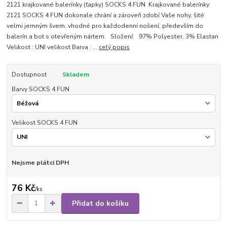
2121 krajkované balerínky (ťapky) SOCKS 4 FUN Krajkované balerínky
2121 SOCKS 4 FUN dokonale chrání a zároveň zdobí Vaše nohy, šité
velmi jemným švem, vhodné pro každodenní nošení, především do
balerín a bot s otevřeným nártem. Složení: 97% Polyester, 3% Elastan
Velikost : UNI velikost Barva : ...
celý popis
Dostupnost
Skladem
Barvy SOCKS 4 FUN
Velikost SOCKS 4 FUN
Nejsme plátci DPH
76 Kč
/
ks
Přidat do košíku