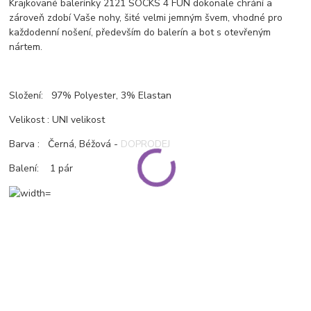
Krajkované balerínky 2121 SOCKS 4 FUN dokonale chrání a
zároveň zdobí Vaše nohy, šité velmi jemným švem, vhodné pro
každodenní nošení, především do balerín a bot s otevřeným
nártem.
Složení: 97% Polyester, 3% Elastan
Velikost : UNI velikost
Barva : Černá, Béžová - DOPRODEJ
Balení: 1 pár