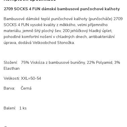
2709 SOCKS 4 FUN dámské bambusové punčochové kalhoty
Bambusové dámské teplé punčochové kalhoty (punčocháče) 2709
SOCKS 4 FUN vysoké kvality z měkkého, velmi příjemného
materiálu, jemně šitý plochý šev, 200 jehličkový hladký úplet,
pohodlné komfortní nošení v chladných dnech, antibakteriální
úprava, dodává Velkoobchod Stonožka.
Složení: 75% Viskóza z bambusové buničiny, 22% Polyamid, 3%
Elasthan
Velikosti: XXL=50-54
Barva: Černá
Balení: 1 ks