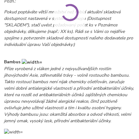
Pozn.:
Pokud poptáváte větší množství než nabízí aktuální skladová
dostupnost nastavená v systému e-shopu
(Dostupnost
"SKLADEM")
, stačí uvést požadovaný počet ks v Poznámce
objednávky, děkujeme (např.: XX ks). Rádi se s Vámi co nejdříve
spojíme s potvrzením skladové dostupnosti našeho dodavatele pro
individuální úpravu Vaší objednávky:)
Bambus
Příze vyrobená z vláken jedné z nejvyužívanějších rostlin
jihovýchodní Asie, zdřevnatělé trávy - volně rostoucího bambusu.
Takto rostoucí bambus není nijak chemicky ošetřován, zaručuje
velmi dobré antialergické vlastnosti a přírodní antibakteriální účinky,
které na rozdíl od antibakteriálních účinků zajištěných chemickou
úpravou nevyvolávají žádné alergické reakce, čímž pozitivně
ovlivňuje jeho užitné vlastnosti a tím i kvalitu osobní hygieny.
Výhody bambusu jsou: okamžitá absorbce a odvod vlhkosti, velmi
jemný omak, vysoký lesk, přírodní antibakteriální účinky.