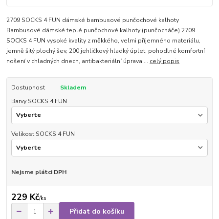
2709 SOCKS 4 FUN dámské bambusové punčochové kalhoty
Bambusové dámské teplé punčochové kalhoty (punčocháče) 2709
SOCKS 4 FUN vysoké kvality z měkkého, velmi příjemného materiálu,
jemně šitý plochý šev, 200 jehličkový hladký úplet, pohodlné komfortní
nošení v chladných dnech, antibakteriální úprava,...
celý popis
Dostupnost
Skladem
Barvy SOCKS 4 FUN
Velikost SOCKS 4 FUN
Nejsme plátci DPH
229 Kč
/
ks
Přidat do košíku