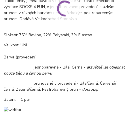
Nadkolenky jemná bavlna v uni dámské velikosti německého
výrobce SOCKS 4 FUN, v jednobarevném provedení, s úzkým
pruhem v různých barvách nebo s širkokým pestrobarevným
pruhem. Dodává Velkoobchod Stonožka.
Složení: 75% Bavlna, 22% Polyamid, 3% Elastan
Velikost: UNI
Barva (provedení) :
jednobarevné - Bílá, Černá -
aktuálně lze objednat
pouze bílou a černou barvu
pruhované v provedení - Bílá/černá, Červená/
černá, Zelená/černá, Pestrobarevný pruh -
doprodej
Balení: 1 pár