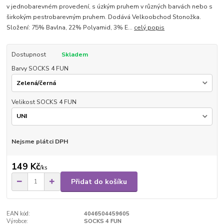
v jednobarevném provedení, s úzkým pruhem v různých barvách nebo s
širkokým pestrobarevným pruhem. Dodává Velkoobchod Stonožka.
Složení: 75% Bavlna, 22% Polyamid, 3% E...
celý popis
Dostupnost
Skladem
Barvy SOCKS 4 FUN
Velikost SOCKS 4 FUN
Nejsme plátci DPH
149 Kč
/
ks
Přidat do košíku
EAN kód:
4046504459605
Výrobce:
SOCKS 4 FUN