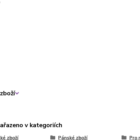
zboží
zařazeno v kategoriích
ké zboží
Pánské zboží
Pro 