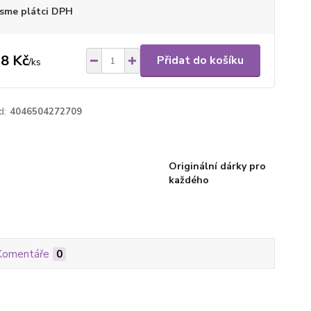
sme plátci DPH
8 Kč
Přidat do košíku
/
ks
d:
4046504272709
Originální dárky pro
každého
Komentáře
0