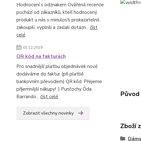
Hodnocení s odznakem Ověřená recenze
pochází od zákazníků, kteří hodnocený
produkt u nás v minulosti prokazatelně
zakoupili, vyplnili a zaslali dotazn...
číst
celé
01.12.2019
QR kód na fakturách
Pro snadnější platbu objednávek nově
dodáváme do faktur (při platbě
bankovním převodem) QR kód. Přejeme
příjemnější nákupy! :) Punčochy Óda
Původ 
Barrando...
číst celé
Zobrazit všechny novinky
Zboží 
Dáms