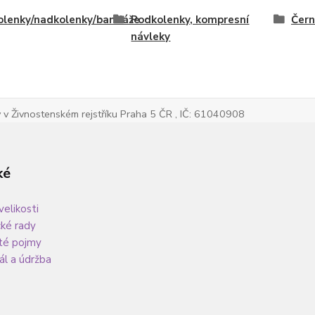
olenky/nadkolenky/bandáže
Podkolenky, kompresní
Čern
návleky
v Živnostenském rejstříku Praha 5 ČR , IČ: 61040908
ké
velikosti
cké rady
té pojmy
ál a údržba