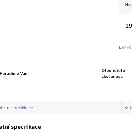
Nej
19
EAN kó
Dlouholeté
Poradíme Vám
zkušenosti
etní specifikace
tní specifikace