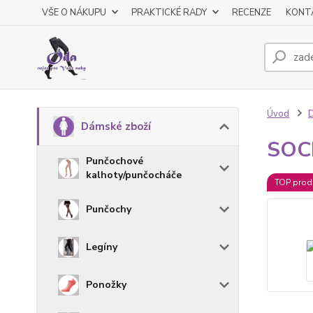
VŠE O NÁKUPU
PRAKTICKÉ RADY
RECENZE
KONT
Úvod
D
Dámské zboží
SOCK
Punčochové
kalhoty/punčocháče
TOP prod
Punčochy
Legíny
Ponožky