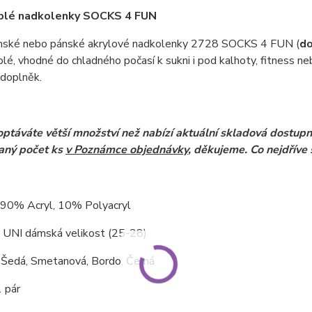
plé nadkolenky SOCKS 4 FUN
ámské nebo pánské akrylové nadkolenky 2728 SOCKS 4 FUN (
do
plé, vhodné do chladného počasí k sukni i pod kalhoty, fitness 
 doplněk.
ptáváte větší množství než nabízí aktuální skladová dostupn
aný počet ks
v Poznámce objednávky
, děkujeme. Co nejdříve 
 90% Acryl, 10% Polyacryl
: UNI dámská velikost (25-28)
edá, Smetanová, Bordo, Černá
 pár