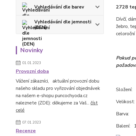
2728 te
Vyhledávání dle barev
Dívčí, d
Vyhledávání dle jemnosti
žebro, te
(DEN)
celoroční
Novinky
Pokud po
01.01.2023
požadov
Provozní doba
Vážení zákazníci, aktuální provozní dobu
našeho skladu pro vyřizování objednávek
Složení:
na našem e-shopu puncochyoda.cz
Velikost
naleznete (ZDE): děkujeme za Vaš...
číst
celé
Barva: Š
07.01.2023
Balení: 1
Recenze