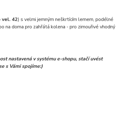
 vel. 42
) s velmi jemným neškrtícím lemem, podélné
nebo na doma pro zahřátá kolena - pro zimouřivé vhodný
ost nastavená v systému e-shopu, stačí uvést
se s Vámi spojíme:)