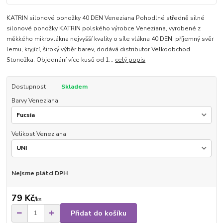
KATRIN silonové ponožky 40 DEN Veneziana Pohodlné středně silné
silonové ponožky KATRIN polského výrobce Veneziana, vyrobené z
měkkého mikrovlákna nejvyšší kvality o síle vlákna 40 DEN, příjemný svěr
lemu, kryjící, široký výběr barev, dodává distributor Velkoobchod
Stonožka. Objednání více kusů od 1...
celý popis
Dostupnost
Skladem
Barvy Veneziana
Velikost Veneziana
Nejsme plátci DPH
79 Kč
/
ks
Přidat do košíku