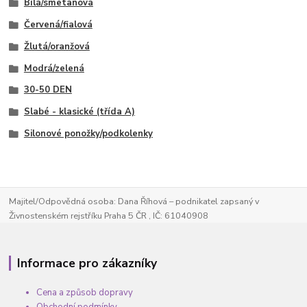
Bílá/smetanová
Červená/fialová
Žlutá/oranžová
Modrá/zelená
30-50 DEN
Slabé - klasické (třída A)
Silonové ponožky/podkolenky
Majitel/Odpovědná osoba: Dana Říhová – podnikatel zapsaný v
Živnostenském rejstříku Praha 5 ČR , IČ: 61040908
Informace pro zákazníky
Cena a způsob dopravy