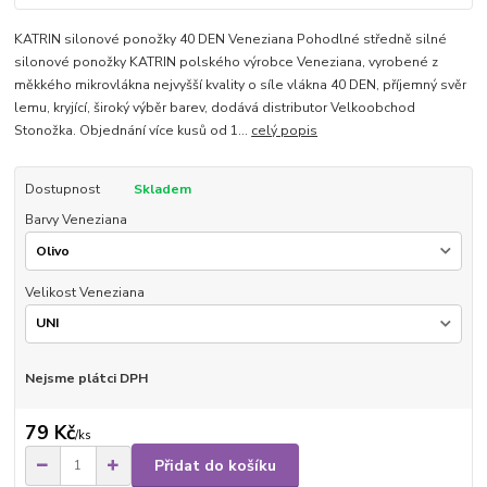
KATRIN silonové ponožky 40 DEN Veneziana Pohodlné středně silné
silonové ponožky KATRIN polského výrobce Veneziana, vyrobené z
měkkého mikrovlákna nejvyšší kvality o síle vlákna 40 DEN, příjemný svěr
lemu, kryjící, široký výběr barev, dodává distributor Velkoobchod
Stonožka. Objednání více kusů od 1...
celý popis
Dostupnost
Skladem
Barvy Veneziana
Velikost Veneziana
Nejsme plátci DPH
79 Kč
/
ks
Přidat do košíku