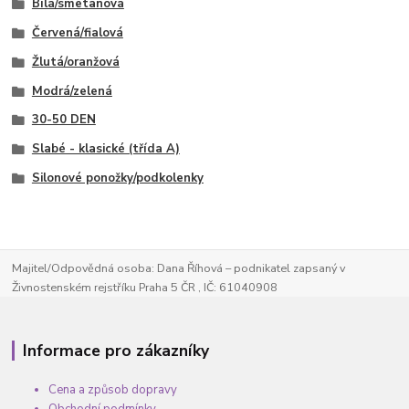
Bílá/smetanová
Červená/fialová
Žlutá/oranžová
Modrá/zelená
30-50 DEN
Slabé - klasické (třída A)
Silonové ponožky/podkolenky
Majitel/Odpovědná osoba: Dana Říhová – podnikatel zapsaný v
Živnostenském rejstříku Praha 5 ČR , IČ: 61040908
Informace pro zákazníky
Cena a způsob dopravy