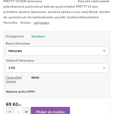
PRETTY 15 DEN Veneziana Klasické velmi jemné
jednobarevné punčochové kalhoty (punčocháče) PRETTY 15 den
polského výrobce Veneziana, zesílená špička a sed, malý klínek, vhodné
do společnosti i ke každodennímu použití, dodává Velkoobchod
Stonožka. Složen...
celý popis
Dostupnost
Skladem
Barvy Veneziana
Velikost Veneziana
Cena před
98 Kč
slevou
Nejsme plátci DPH
69 Kč
/
ks
Přidat do košíku