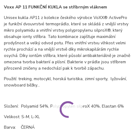
Voxx AP 11 FUNKČNÍ KUKLA se stříbrným vláknem
Unisex kukla AP11 z kolekce českého výrobce VoXX® ActivePro
je funkční dvouvrstvé termoprádlo, které se skládá z vnější vrstvy
mikro polyamidu a vnitřní vrstvy polypropylenu silproX®, který
obsahuje ionty stříbra. Tato kombinace zajišťuje maximální
prodyšnost a velký odvod potu. Přes vnitřní vrstvu vlhkost velmi
rychle prochází a na vnější vrstvě díky mikrokapilárám rychle
osychá. Díky iontům stříbra, které působí antibakteriálně je značně
omezena tvorba bakterií a plísní. Bakterie v prádle jsou stříbrem
přirozeně zničeny a nedochází pak k tvorbě zápachu.
Použití: treking, motocykl, horská turistika, zimní sporty, lyžování,
snowboard běžky...
Složení: Polyamid 54%, Polypropylen silproX 40%, Elastan 6%
Velikost: S-M, L-XL
Barva: ČERNÁ