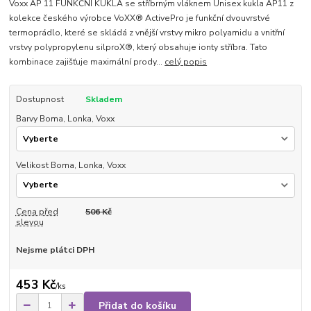
Voxx AP 11 FUNKČNÍ KUKLA se stříbrným vláknem Unisex kukla AP11 z
kolekce českého výrobce VoXX® ActivePro je funkční dvouvrstvé
termoprádlo, které se skládá z vnější vrstvy mikro polyamidu a vnitřní
vrstvy polypropylenu silproX®, který obsahuje ionty stříbra. Tato
kombinace zajišťuje maximální prody...
celý popis
Dostupnost
Skladem
Barvy Boma, Lonka, Voxx
Velikost Boma, Lonka, Voxx
Cena před
506 Kč
slevou
Nejsme plátci DPH
453 Kč
/
ks
Přidat do košíku