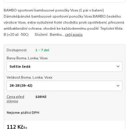
BAMBO sportovní bambusové ponožky Voxx (1 pár v balení)
Dámské/pánské bambusové sportovní ponožky Voxx BAMBO českého
výrobce Voxx, extra vyztužené froté chodidlo proti opotřebení, přirozená
antibakteriální ochrana, vhodné ke každodennímu použití. Teplotní třída:
B (+20 až -50C) Složení: Bambu...
celý popis
Dostupnost
1 - 7 dní
Barvy Boma, Lonka, Voxx
Velikost Boma, Lonka, Voxx
Cena před
128 Kč
slevou
Nejsme plátci DPH
112 Kč
/
ks