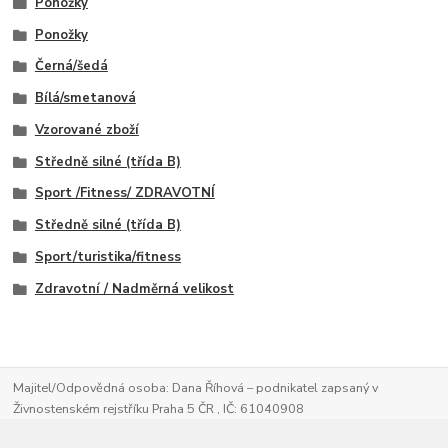
Ponožky
Ponožky
Černá/šedá
Bílá/smetanová
Vzorované zboží
Středně silné (třída B)
Sport /Fitness/ ZDRAVOTNÍ
Středně silné (třída B)
Sport/turistika/fitness
Zdravotní / Nadměrná velikost
Majitel/Odpovědná osoba: Dana Říhová – podnikatel zapsaný v
Živnostenském rejstříku Praha 5 ČR , IČ: 61040908