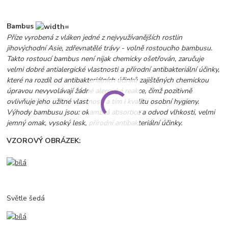
Bambus
Příze vyrobená z vláken jedné z nejvyužívanějších rostlin
jihovýchodní Asie, zdřevnatělé trávy - volně rostoucího bambusu.
Takto rostoucí bambus není nijak chemicky ošetřován, zaručuje
velmi dobré antialergické vlastnosti a přírodní antibakteriální účinky,
které na rozdíl od antibakteriálních účinků zajištěných chemickou
úpravou nevyvolávají žádné alergické reakce, čímž pozitivně
ovlivňuje jeho užitné vlastnosti a tím i kvalitu osobní hygieny.
Výhody bambusu jsou: okamžitá absorbce a odvod vlhkosti, velmi
jemný omak, vysoký lesk, přírodní antibakteriální účinky.
VZOROVÝ OBRÁZEK:
Světle šedá