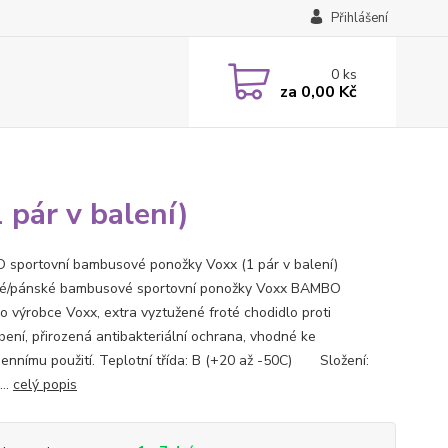
Přihlášení
0
ks
za
0,00 Kč
pár v balení)
sportovní bambusové ponožky Voxx (1 pár v balení)
é/pánské bambusové sportovní ponožky Voxx BAMBO
o výrobce Voxx, extra vyztužené froté chodidlo proti
bení, přirozená antibakteriální ochrana, vhodné ke
ennímu použití. Teplotní třída: B (+20 až -50C) Složení:
..
celý popis