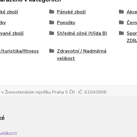
ké zboží
Pánské zboží
Akc
žky
Ponožky
Čern
vané zboží
Středně silné (třída B)
Spor
ZDR
/turistika/fitness
Zdravotní / Nadměrná
velikost
v Živnostenském rejstříku Praha 5 ČR , IČ: 61040908
ké
velikosti