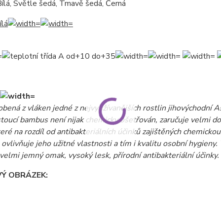
ílá, Světle šedá, Tmavě šedá, Černá
obená z vláken jedné z nejvyužívanějších rostlin jihovýchodní 
toucí bambus není nijak chemicky ošetřován, zaručuje velmi dobr
teré na rozdíl od antibakteriálních účinků zajištěných chemicko
 ovlivňuje jeho užitné vlastnosti a tím i kvalitu osobní hygie
 velmi jemný omak, vysoký lesk, přírodní antibakteriální účinky.
VÝ OBRÁZEK: