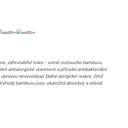
Asie, zdřevnatělé trávy - volně rostoucího bambusu.
é antialergické vlastnosti a přírodní antibakteriální
u úpravou nevyvolávají žádné alergické reakce, čímž
ny. Výhody bambusu jsou: okamžitá absorbce a odvod