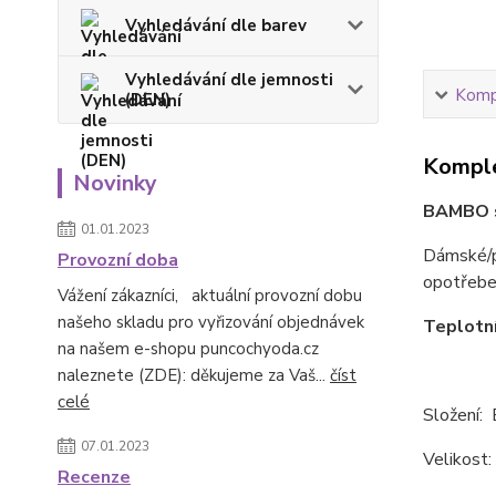
Vyhledávání dle barev
Vyhledávání dle jemnosti
Kompl
(DEN)
Komple
Novinky
BAMBO s
01.01.2023
Dámské/p
Provozní doba
opotřeben
Vážení zákazníci, aktuální provozní dobu
našeho skladu pro vyřizování objednávek
T
eplotní
na našem e-shopu puncochyoda.cz
naleznete (ZDE): děkujeme za Vaš...
číst
celé
Složení:
07.01.2023
Velikost
Recenze