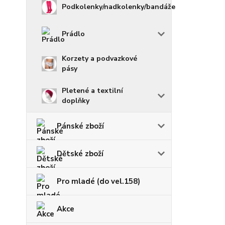
Podkolenky/nadkolenky/bandáže
Prádlo
Korzety a podvazkové
pásy
Pletené a textilní
doplňky
Pánské zboží
Dětské zboží
Pro mladé (do vel.158)
Akce