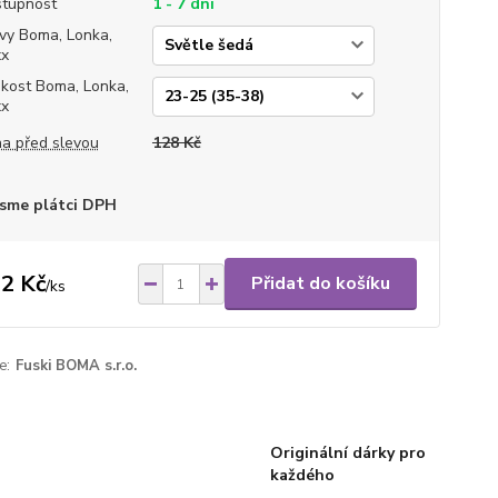
tupnost
1 - 7 dní
vy Boma, Lonka,
xx
ikost Boma, Lonka,
xx
a před slevou
128 Kč
sme plátci DPH
2 Kč
Přidat do košíku
/
ks
e:
Fuski BOMA s.r.o.
Originální dárky pro
každého