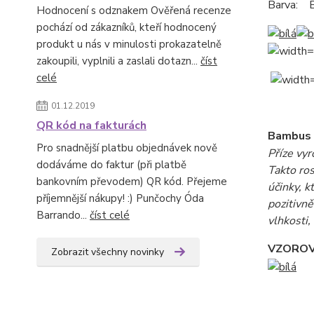
Barva: B
Hodnocení s odznakem Ověřená recenze
pochází od zákazníků, kteří hodnocený
produkt u nás v minulosti prokazatelně
zakoupili, vyplnili a zaslali dotazn...
číst
celé
01.12.2019
QR kód na fakturách
Bambus
Pro snadnější platbu objednávek nově
Příze vyr
dodáváme do faktur (při platbě
Takto ros
bankovním převodem) QR kód. Přejeme
účinky, k
příjemnější nákupy! :) Punčochy Óda
pozitivně
Barrando...
číst celé
vlhkosti,
VZORO
Zobrazit všechny novinky