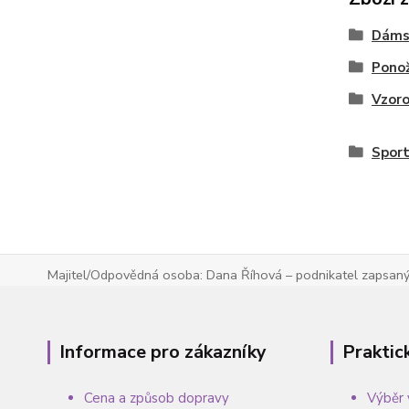
Dáms
Pono
Vzoro
Sport
Majitel/Odpovědná osoba: Dana Říhová – podnikatel zapsaný 
Informace pro zákazníky
Praktic
Cena a způsob dopravy
Výběr 