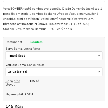
Voxx BOMBER teplé bambusové ponožky (1 pár) Dámské/pánské teplé
ponožky z materiálu bambus českého výrobce Voxx, extra vyztužené
chodidlo proti opotřebení, velmi jemný nestahující zdravotní lem,
přirozená antibakteriální úprava. Teplotní třída: B (+10 až -50C)
Složení: 75% Viskóza-Bambus, 18%...
celý popis
Dostupnost
Skladem
Barvy Boma, Lonka, Voxx
Velikost Boma, Lonka, Voxx
Cena před
165 Kč
slevou
Nejsme plátci DPH
145 Kč
/
ks