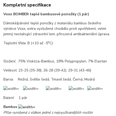
Kompletní specifikace
Voxx BOMBER teplé bambusové ponožky (1 pár)
Dámské/pánské teplé ponožky z materiálu bambus českého
výrobce Voxx, extra vyztužené chodidlo proti opotřebení, velmi
jemný nestahující zdravotní lem, přirozená antibakteriální úprava.
0
T
eplotní třída: B
(+10 až -5
C)
Složení: 75% Viskóza-Bambus, 18% Polypropylen, 7% Elastan
Velikost: 23-25 (35-38), 26-28 (39-42), 29-31 (43-46)
Barva: Režná, Světle šedá, Tmavě šedá, Černá, Modrá
Balení: 1 pár
Bambus
Příze vyrobená z vláken jedné z nejvyužívanějších rostlin