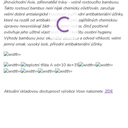
jihovýchodní Asie, zdřevnatělé trávy - volně rostoucího bambusu.
Takto rostoucí bambus není nijak chemicky ošetřován, zaručuje
velmi dobré antialergické vlastnosti a přírodní antibakteriální účinky,
které na rozdíl od antibakteriálních účinků zajištěných chemickou
úpravou nevyvolávají žádné alergické reakce, čímž pozitivně
ovlivňuje jeho užitné vlastnosti a tím i kvalitu osobní hygieny.
Výhody bambusu jsou: okamžitá absorbce a odvod vlhkosti, velmi
jemný omak, vysoký lesk, přírodní antibakteriální účinky.
Aktuální skladovou dostupnost výrobce Voxx naleznete
ZDE