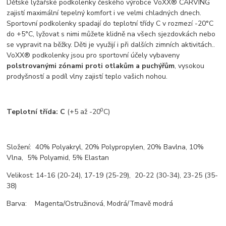
Dětské lyžařské podkolenky českého výrobce VoXX® CARVING
zajistí maximální tepelný komfort i ve velmi chladných dnech.
Sportovní podkolenky spadají do teplotní třídy C v rozmezí -20°C
do +5°C, lyžovat s nimi můžete klidně na všech sjezdovkách nebo
se vypravit na běžky. Děti je využijí i při dalších zimních aktivitách..
VoXX® podkolenky jsou pro sportovní účely vybaveny
polstrovanými zónami proti otlakům a puchýřům
, vysokou
prodyšností a podíl vlny zajistí teplo vašich nohou.
0
Teplotní třída: C
(+5 až -20
C)
Složení: 40% Polyakryl, 20% Polypropylen, 20% Bavlna, 10%
Vlna, 5% Polyamid, 5% Elastan
Velikost: 14-16 (20-24), 17-19 (25-29), 20-22 (30-34), 23-25 (35-
38)
Barva: Magenta/Ostružinová, Modrá/Tmavě modrá