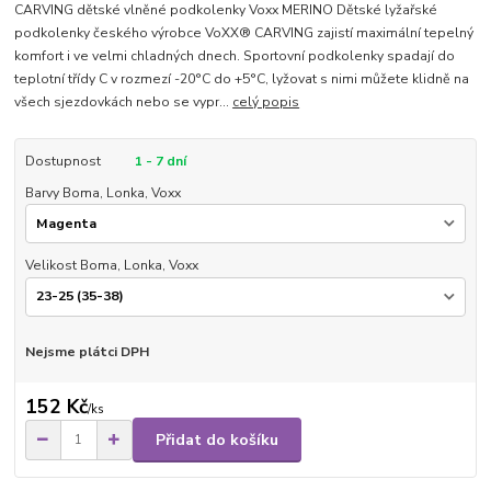
CARVING dětské vlněné podkolenky Voxx MERINO Dětské lyžařské
podkolenky českého výrobce VoXX® CARVING zajistí maximální tepelný
komfort i ve velmi chladných dnech. Sportovní podkolenky spadají do
teplotní třídy C v rozmezí -20°C do +5°C, lyžovat s nimi můžete klidně na
všech sjezdovkách nebo se vypr...
celý popis
Dostupnost
1 - 7 dní
Barvy Boma, Lonka, Voxx
Velikost Boma, Lonka, Voxx
Nejsme plátci DPH
152 Kč
/
ks
Přidat do košíku