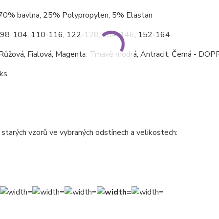
 70% bavlna, 25% Polypropylen, 5% Elastan
: 98-104, 110-116, 122-128, 134-146, 152-164
ůžová, Fialová, Magenta, Tmavě modrá, Antracit, Černá - DO
 ks
starých vzorů ve vybraných odstínech a velikostech: