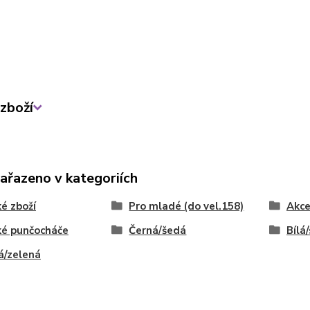
zboží
zařazeno v kategoriích
é zboží
Pro mladé (do vel.158)
Akc
ké punčocháče
Černá/šedá
Bílá
á/zelená