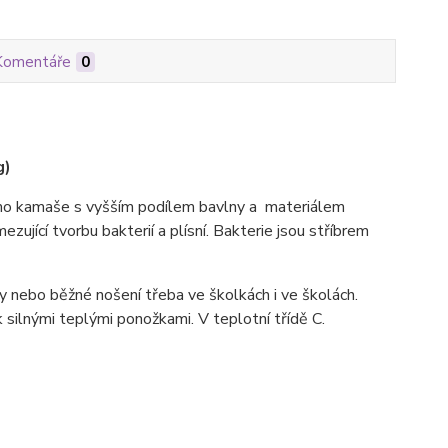
Komentáře
0
g)
 kamaše s vyšším podílem bavlny a materiálem
ezující tvorbu bakterií a plísní. Bakterie jsou stříbrem
y nebo běžné nošení třeba ve školkách i ve školách.
ilnými teplými ponožkami. V teplotní třídě C.