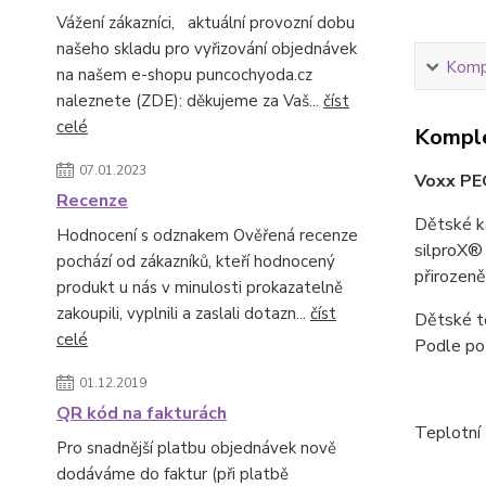
Vážení zákazníci, aktuální provozní dobu
našeho skladu pro vyřizování objednávek
Kompl
na našem e-shopu puncochyoda.cz
naleznete (ZDE): děkujeme za Vaš...
číst
celé
Komple
07.01.2023
Voxx PE
Recenze
Dětské k
Hodnocení s odznakem Ověřená recenze
silproX® 
pochází od zákazníků, kteří hodnocený
přirozeně
produkt u nás v minulosti prokazatelně
zakoupili, vyplnili a zaslali dotazn...
číst
Dětské te
celé
Podle pot
01.12.2019
QR kód na fakturách
Teplotní 
Pro snadnější platbu objednávek nově
dodáváme do faktur (při platbě