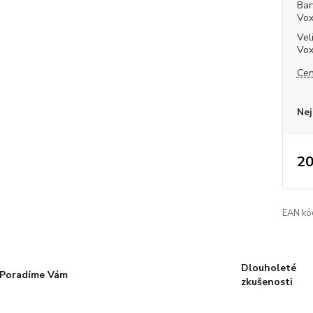
Bar
Vo
Vel
Vo
Cen
Nej
20
EAN kó
Dlouholeté
Poradíme Vám
zkušenosti