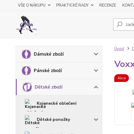
VŠE O NÁKUPU
PRAKTICKÉ RADY
RECENZE
KONT
Úvod
D
Dámské zboží
Vox
Pánské zboží
Akce
Dětské zboží
Kojenecké oblečení
Dětské ponožky