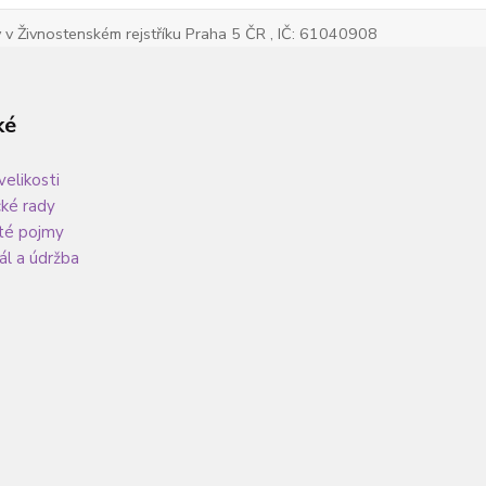
v Živnostenském rejstříku Praha 5 ČR , IČ: 61040908
ké
velikosti
cké rady
té pojmy
ál a údržba