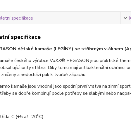
etní specifikace
tní specifikace
GASON dětské kamaše (LEGÍNY) se stříbrným vláknem (A
amaše českého výrobce VoXX® PEGASON jsou praktické thermo
obsahující ionty stříbra. Díky tomu mají antibakteriální ochranu, om
 zničeny a nedochází pak k tvorbě zápachu.
rmo kamaše jsou vhodné jako spodní první vrstva na zimní sport
řeby se dobře kombinují podle potřeby se slabými nebo naopak s
0
třída: C
(+5 až -20
C)