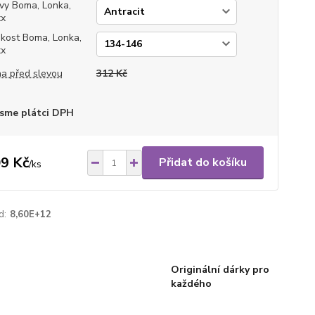
vy Boma, Lonka,
xx
ikost Boma, Lonka,
xx
a před slevou
312 Kč
sme plátci DPH
9 Kč
Přidat do košíku
/
ks
d:
8,60E+12
Originální dárky pro
každého