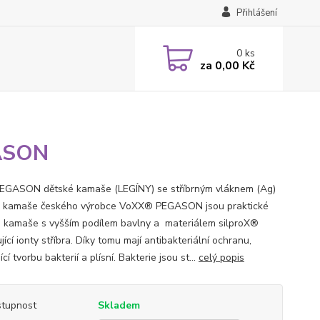
Přihlášení
0
ks
za
0,00 Kč
GASON
EGASON dětské kamaše (LEGÍNY) se stříbrným vláknem (Ag)
 kamaše českého výrobce VoXX® PEGASON jsou praktické
 kamaše s vyšším podílem bavlny a materiálem silproX®
ící ionty stříbra. Díky tomu mají antibakteriální ochranu,
cí tvorbu bakterií a plísní. Bakterie jsou st...
celý popis
tupnost
Skladem