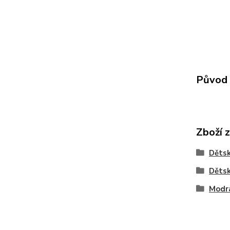
Původ 
Zboží 
Dětsk
Děts
Modr