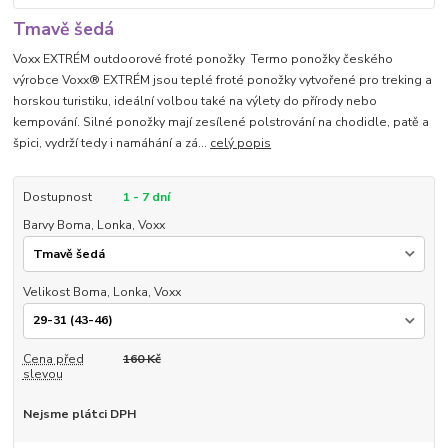
Tmavě šedá
Voxx EXTRÉM outdoorové froté ponožky Termo ponožky českého
výrobce Voxx® EXTRÉM jsou teplé froté ponožky vytvořené pro treking a
horskou turistiku, ideální volbou také na výlety do přírody nebo
kempování. Silné ponožky mají zesílené polstrování na chodidle, patě a
špici, vydrží tedy i namáhání a zá...
celý popis
Dostupnost
1 - 7 dní
Barvy Boma, Lonka, Voxx
Velikost Boma, Lonka, Voxx
Cena před
160 Kč
slevou
Nejsme plátci DPH