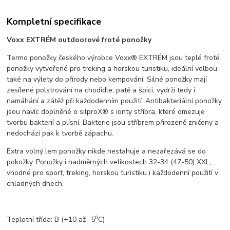
Kompletní specifikace
Voxx EXTRÉM outdoorové froté ponožky
Termo ponožky českého výrobce Voxx® EXTRÉM jsou teplé froté
ponožky vytvořené pro treking a horskou turistiku, ideální volbou
také na výlety do přírody nebo kempování. Silné ponožky mají
zesílené polstrování na chodidle, patě a špici, vydrží tedy i
namáhání a zátěž při každodenním použití. Antibakteriální ponožky
jsou navíc doplněné o silproX® s ionty stříbra, které omezuje
tvorbu bakterií a plísní. Bakterie jsou stříbrem přirozeně zničeny a
nedochází pak k tvorbě zápachu.
Extra volný lem ponožky nikde nestahuje a nezařezává se do
pokožky. Ponožky i nadměrných velikostech 32-34 (47-50) XXL,
vhodné pro sport, treking, horskou turistiku i každodenní použití v
chladných dnech.
0
Teplotní třída:
B
(+10 až -5
C)