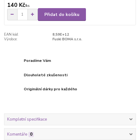
140 Kč
/
ks
Přidat do košíku
EAN kód:
8,59E+12
Výrobce:
Fuski BOMA s.r.o.
Poradíme Vám
Dlouholeté zkušenosti
Originální dárky pro každého
Kompletní specifikace
Komentáře
0