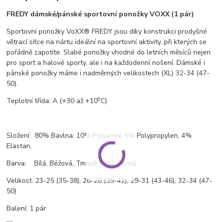
FREDY dámské/pánské sportovní ponožky
VOXX (1 pár)
Sportovní ponožky VoXX® FREDY jsou díky konstrukci prodyšné
větrací síťce na nártu ideální na sportovní aktivity, při kterých se
pořádně zapotíte. Slabé ponožky vhodné do letních měsíců nejen
pro sport a halové sporty, ale i na každodenní nošení. Dámské i
pánské ponožky máme i nadměrných velikostech (XL) 32-34 (47-
50).
0
T
eplotní třída: A
(+30 až +10
C)
Složení: 80% Bavlna, 10% Polyamid, 6% Polypropylen, 4%
Elastan,
Barva: Bílá, Béžová, Tmavě šedá, Černá
Velikost: 23-25 (35-38), 26-28 (39-42), 29-31 (43-46), 32-34 (47-
50)
Balení: 1 pár