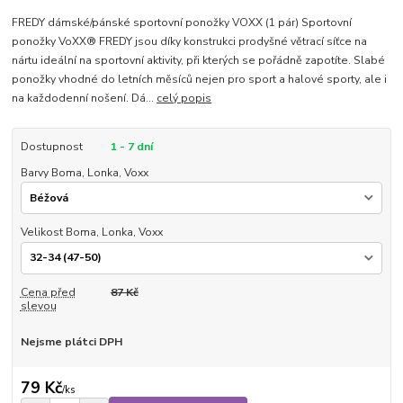
FREDY dámské/pánské sportovní ponožky VOXX (1 pár) Sportovní
ponožky VoXX® FREDY jsou díky konstrukci prodyšné větrací síťce na
nártu ideální na sportovní aktivity, při kterých se pořádně zapotíte. Slabé
ponožky vhodné do letních měsíců nejen pro sport a halové sporty, ale i
na každodenní nošení. Dá...
celý popis
Dostupnost
1 - 7 dní
Barvy Boma, Lonka, Voxx
Velikost Boma, Lonka, Voxx
Cena před
87 Kč
slevou
Nejsme plátci DPH
79 Kč
/
ks