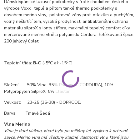
Dámské/pánské luxusní podkolenky s froté chodidlem českého
výrobce Voxx, teplé a přitom tenké thermo podkolenky s
obsahem merino vlny, polstrovné zóny proti otlakům a puchýřům,
volný neškrtící lem, vysoká prodyšnost, antibakteriální ochrana
materiálu silproX s ionty stříbra, maximální tepelný comfort díky
mercerované merino vlně a polyamidu Cordura, řetízkovaná špice,
200 jehlový úplet.
0
0
T
eplotní třída:
B-C
(-5
C až -15
C)
Složení: 50% Vlna, 35% Polyamid (CORDURA), 10%
Polypropylen SilproX, 5% Elastan
Velikost: 23-25 (35-38) - DOPRODEJ
Barva: Tmavě Šedá
Vlna Merino
Vlna je duté vlákno, které bylo po milióny let vyvíjeno k ochraně
savce. Merino vlna má všechny kladné vlastnosti vlny, které jsou