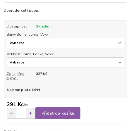
Doprodej
celý popis
Dostupnost
Skladem
Barvy Boma, Lonka, Voxx
Velikost Boma, Lonka, Voxx
Cena před
327 Kč
slevou
Nejsme plátci DPH
291 Kč
/
ks
Přidat do košíku