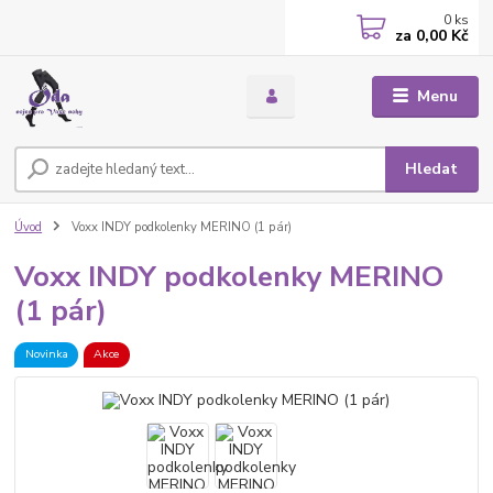
0
ks
za
0,00 Kč
Menu
Hledat
Úvod
Voxx INDY podkolenky MERINO (1 pár)
Voxx INDY podkolenky MERINO
(1 pár)
Novinka
Akce