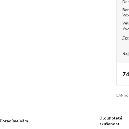
Dos
Bar
Vo
Vel
Vo
Cen
Nej
74
EAN kó
Dlouholeté
Poradíme Vám
zkušenosti