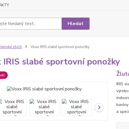
AKTY
Hledat
ámské zboží
Voxx IRIS slabé sportovní ponožky
 IRIS slabé sportovní ponožky
Žlut
ukt
IRIS s
výrobc
indoor
bavlny
a spec