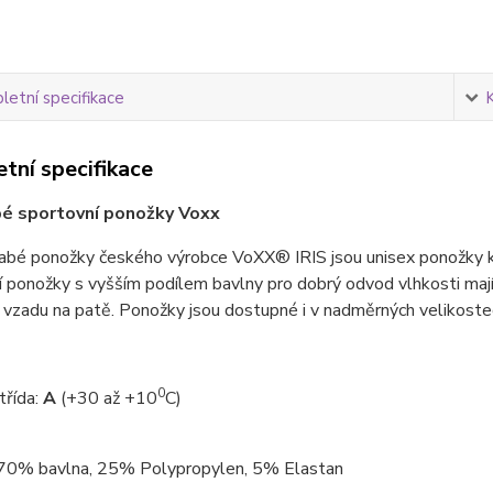
etní specifikace
tní specifikace
bé sportovní ponožky Voxx
abé ponožky českého výrobce VoXX® IRIS jsou unisex ponožky ko
 ponožky s vyšším podílem bavlny pro dobrý odvod vlhkosti mají 
vzadu na patě. Ponožky jsou dostupné i v nadměrných velikoste
0
třída:
A
(+30 až +10
C)
 70% bavlna, 25% Polypropylen, 5% Elastan