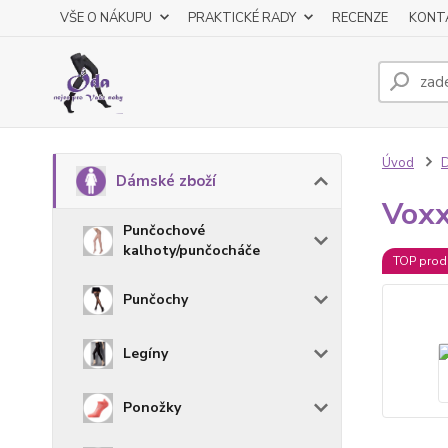
VŠE O NÁKUPU
PRAKTICKÉ RADY
RECENZE
KONT
Úvod
D
Dámské zboží
Voxx
Punčochové
kalhoty/punčocháče
TOP prod
Punčochy
Legíny
Ponožky