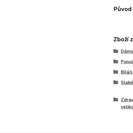
Původ 
Zboží 
Dáms
Pono
Bílá
Slabé
Zdrav
velik