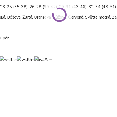
: 23-25 (35-38), 26-28 (39-42), 29-31 (43-46), 32-34 (48-51)
ílá, Béžová, Žlutá, Oranžová, Růžová, Červená, Světle modrá, 
1 pár