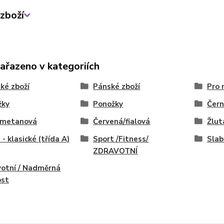
zboží
zařazeno v kategoriích
ké zboží
Pánské zboží
Pro 
žky
Ponožky
Čern
/smetanová
Červená/fialová
Žlut
 - klasické (třída A)
Sport /Fitness/
Slab
ZDRAVOTNÍ
otní / Nadměrná
ost