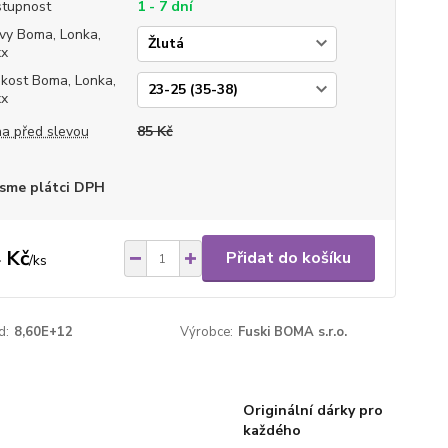
tupnost
1 - 7 dní
vy Boma, Lonka,
xx
ikost Boma, Lonka,
xx
a před slevou
85 Kč
sme plátci DPH
 Kč
Přidat do košíku
/
ks
d:
8,60E+12
Výrobce:
Fuski BOMA s.r.o.
Originální dárky pro
každého