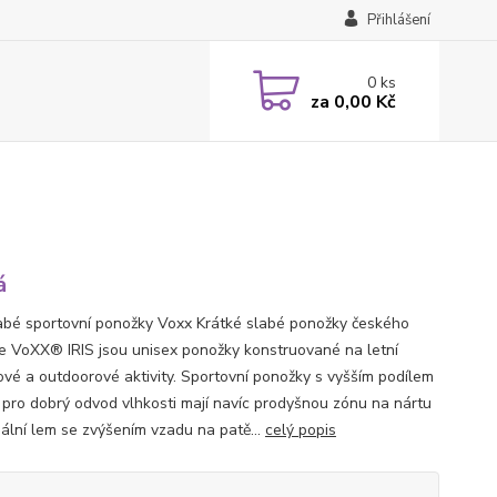
Přihlášení
0
ks
za
0,00 Kč
á
labé sportovní ponožky Voxx Krátké slabé ponožky českého
e VoXX® IRIS jsou unisex ponožky konstruované na letní
ové a outdoorové aktivity. Sportovní ponožky s vyšším podílem
 pro dobrý odvod vlhkosti mají navíc prodyšnou zónu na nártu
iální lem se zvýšením vzadu na patě...
celý popis