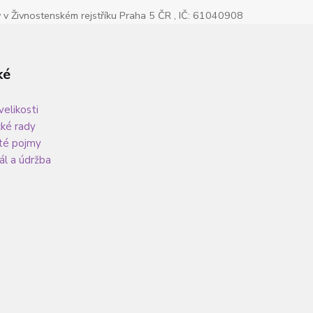
v Živnostenském rejstříku Praha 5 ČR , IČ: 61040908
ké
velikosti
cké rady
té pojmy
ál a údržba