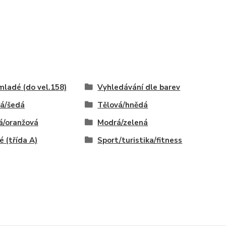
mladé (do vel.158)
Vyhledávání dle barev
á/šedá
Tělová/hnědá
á/oranžová
Modrá/zelená
é (třída A)
Sport/turistika/fitness