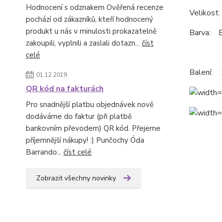
Hodnocení s odznakem Ověřená recenze
Velikost
pochází od zákazníků, kteří hodnocený
produkt u nás v minulosti prokazatelně
Barva: B
zakoupili, vyplnili a zaslali dotazn...
číst
celé
Balení: 
01.12.2019
QR kód na fakturách
Pro snadnější platbu objednávek nově
dodáváme do faktur (při platbě
bankovním převodem) QR kód. Přejeme
příjemnější nákupy! :) Punčochy Óda
Barrando...
číst celé
Zobrazit všechny novinky